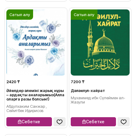
Сатып алу
Сатып алу
2420 ₸
7200 ₸
Әйелдер әлемінің жарық нұры
Дәләилул-хайрат
– ардақты аналарымыз(Алла
Мұхаммед ибн Сүлеймен әл-
оларға разы болсын!)
Жазули
Абдулхаким Санжар ,
Сейитбек Идирисов
Себетке
Себетке