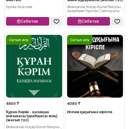
Ерлан Ақатаев
Әкімханов Асқар Болатбекұлы ,
Анарбаев Нұрлан Сайлауұлы
Себетке
Себетке
Сатып алу
Сатып алу
4400 ₸
4080 ₸
Құран Кәрім - қазақша
Ислам құқығына кіріспе
мағынасы (арабшасы жоқ)
(жасыл түс)
Әкімханов Асқар Болатбекұлы ,