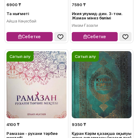
6900 ₸
7590 ₸
Таң нығметі
Ихия улумид-дин. 3-том.
Жаман мінез бөлімі
Айша Кеңесбай
Имам Ғазали
Себетке
Себетке
Сатып алу
Сатып алу
4100 ₸
9350 ₸
Рамазан - рухани тәрбие
Құран Кәрім қазақша оқылуы
мектебі
және аудармасы (жасыл түс)