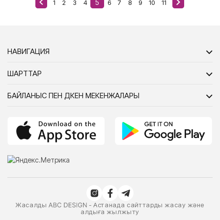
5
1
2
3
4
6
7
8
9
10
11
НАВИГАЦИЯ
ШАРТТАР
БАЙЛАНЫС ПЕН ДҮКЕН МЕКЕНЖАЛАРЫ
Жасалды
- Астанада сайттарды жасау және
алдыға жылжыту