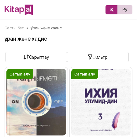
Қз
Ру
Басты бет
•
Құран және хадис
Құран және хадис
Сұрыптау
Фильтр
Сатып алу
Сатып алу