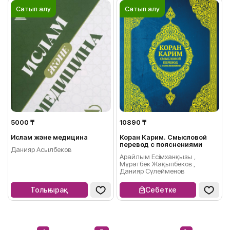
Сатып алу
Сатып алу
5000 ₸
10890 ₸
Ислам және медицина
Коран Карим. Смысловой
перевод с пояснениями
Данияр Асылбеков
Арайлым Есімханқызы ,
Мұратбек Жақыпбеков ,
Данияр Сүлейменов
Толығырақ
Себетке