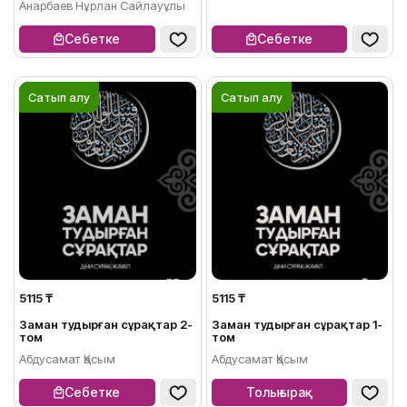
Анарбаев Нұрлан Сайлауұлы
Себетке
Себетке
Сатып алу
Сатып алу
5115 ₸
5115 ₸
Заман тудырған сұрақтар 2-
Заман тудырған сұрақтар 1-
том
том
Абдусамат Қасым
Абдусамат Қасым
Себетке
Толығырақ