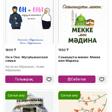
1800 ₸
1550 ₸
Он и Она. Мусульманская
Сағынышты мекен: Мекке
семья
мен Мәдина.
Ансаган Абрахман , Асем
Абрахман
Толығырақ
Себетке
Сатып алу
Сатып алу