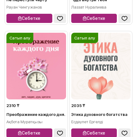
Рауан Чингужанов
Лаззат Нуралиева
Себетке
Себетке
Сатып алу
Сатып алу
2310 ₸
2035 ₸
Преображение каждого дня.
Этика духовного богатства
Ақбота Муратқызы
Есдәулет Ергелді
Себетке
Себетке