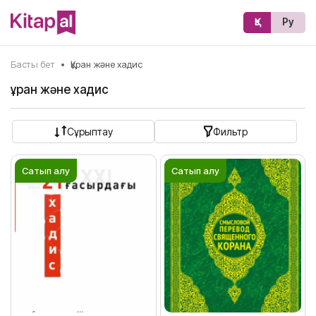
Қз
Ру
Басты бет
•
Құран және хадис
Құран және хадис
Сұрыптау
Фильтр
Сатып алу
Сатып алу