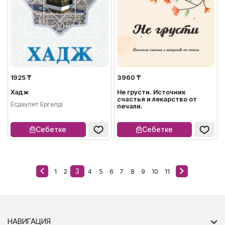
1925 ₸
3960 ₸
Хадж
Не грусти. Источник
счастья и лекарство от
Есдәулет Ергелді
печали.
Себетке
Себетке
3
1
2
4
5
6
7
8
9
10
11
НАВИГАЦИЯ