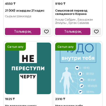
4550 ₸
9190 ₸
21 (XXI) ғасырдағы 21 хадис
Смысловой перевод
священного Корана
Сырым Шәкизада
Асқар Сабдин , Бауыржан
Әлиұлы , Ерген Самиев
Толығырақ
Толығырақ
Сатып алу
Сатып алу
1925 ₸
2310 ₸
Не переступи черту
Чудо внутри тебя