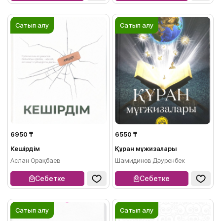
Сатып алу
Сатып алу
6950 ₸
6550 ₸
Кешірдім
Құран мұғжизалары
Аслан Орақбаев
Шамидинов Дәуренбек
Себетке
Себетке
Сатып алу
Сатып алу