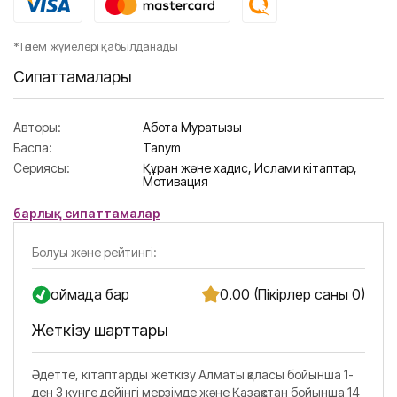
*Төлем жүйелері қабылданады
Сипаттамалары
Авторы:
Ақбота Муратқызы
Баспа:
Tanym
Сериясы:
Құран және хадис,
Ислами кітаптар,
Мотивация
барлық сипаттамалар
Болуы және рейтингі:
Қоймада бар
0.00 (Пікірлер саны 0)
Жеткізу шарттары
Әдетте, кітаптарды жеткізу Алматы қаласы бойынша 1-
ден 3 күнге дейінгі мерзімде және Қазақстан бойынша 14