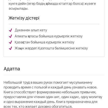
күнге дейін (егер біздің қоймада кітаптар болса) жүзеге
асырылады.
Жеткізу әдістері
Дүкеннен алып кету
Алматы қаласы бойынша курьерлік жеткізу
Қазақстан бойынша курьерлік жеткізу
Жақын жердегі Қазпошта бөлімшесіне жеткізу
Аңдатпа
Небольшой труд в ваших руках помогает мусульманину
проводить время с пользой и каждый день узнавать новое.
Книга способствует формированию небольших привычек,
предоставляя для чтения один аят, один хадис, одну молитву
и одно выражение каждый день. Книга предназначена для
всех тех, кто желает духовно обогатиться.