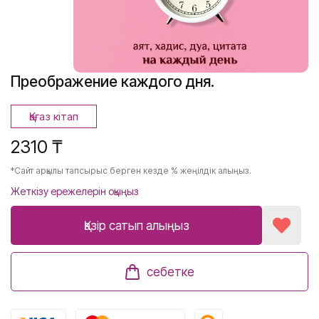
Преображение каждого дня.
Қағаз кітап
2310 ₸
*Сайт арқылы тапсырыс берген кезде % жеңілдік алыңыз.
Жеткізу ережелерін оқыңыз
Қазір сатып алыңыз
себетке