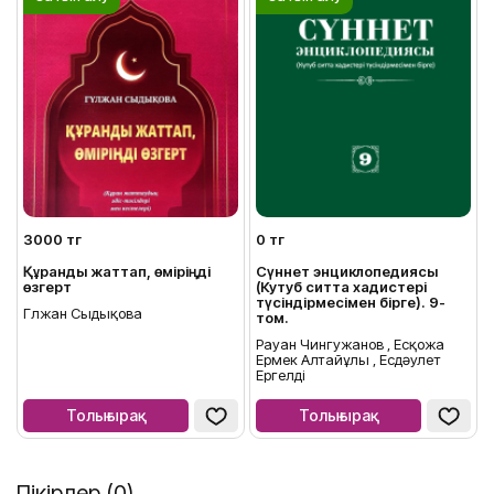
3000 тг
0 тг
Құранды жаттап, өміріңді
Сүннет энциклопедиясы
өзгерт
(Кутуб ситта хадистері
түсіндірмесімен бірге). 9-
Гүлжан Сыдықова
том.
Рауан Чингужанов , Есқожа
Ермек Алтайұлы , Есдәулет
Ергелді
Толығырақ
Толығырақ
Пікірлер (0)