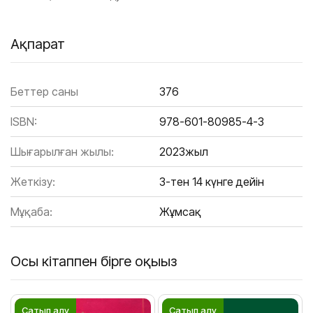
Ақпарат
Беттер саны
376
ISBN:
978-601-80985-4-3
Шығарылған жылы:
2023жыл
Жеткізу:
3-тен 14 күнге дейін
Мұқаба:
Жұмсақ
Осы кітаппен бірге оқыңыз
Сатып алу
Сатып алу