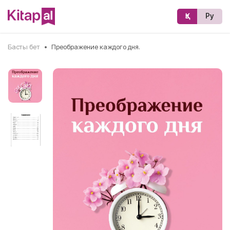
Қз
Ру
Басты бет
•
Преображение каждого дня.