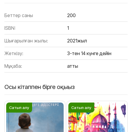
Беттер саны
200
ISBN:
1
Шығарылған жылы:
2021жыл
Жеткізу:
3-тен 14 күнге дейін
Мұқаба:
Қатты
Осы кітаппен бірге оқыңыз
Сатып алу
Сатып алу