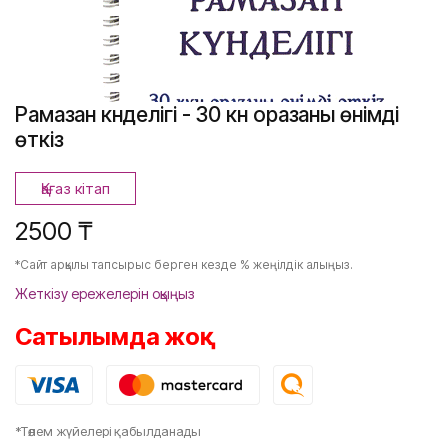
Рамазан күнделігі - 30 күн оразаны өнімді
өткіз
Қағаз кітап
2500 ₸
*Сайт арқылы тапсырыс берген кезде % жеңілдік алыңыз.
Жеткізу ережелерін оқыңыз
Сатылымда жоқ
*Төлем жүйелері қабылданады