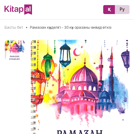
Қз
Ру
Басты бет
•
Рамазан күнделігі - 30 күн оразаны өнімді өткіз