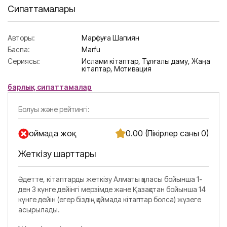
Сипаттамалары
Авторы:
Марфуға Шапиян
Баспа:
Marfu
Сериясы:
Ислами кітаптар,
Тұлғалық даму,
Жаңа
кітаптар,
Мотивация
барлық сипаттамалар
Болуы және рейтингі:
Қоймада жоқ
0.00 (Пікірлер саны 0)
Жеткізу шарттары
Әдетте, кітаптарды жеткізу Алматы қаласы бойынша 1-
ден 3 күнге дейінгі мерзімде және Қазақстан бойынша 14
күнге дейін (егер біздің қоймада кітаптар болса) жүзеге
асырылады.