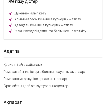
Жеткізу әдістері
Дүкеннен алып кету
Алматы қаласы бойынша курьерлік жеткізу
Қазақстан бойынша курьерлік жеткізу
Жақын жердегі Қазпошта бөлімшесіне жеткізу
Аңдатпа
Қасиетті айға дайындық;
Рамазан айында істеуге болатын сауапты амалдар;
Рамазанның әр күніне арналған жоспар;
Ораз айтты қалай өткізу туралы кеңестер.
Ақпарат