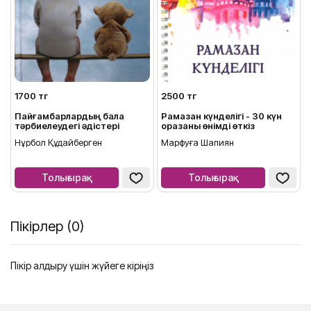
1700 тг
2500 тг
Пайғамбарлардың бала
Рамазан күнделігі - 30 күн
тәрбиелеудегі әдістері
оразаны өнімді өткіз
Нұрбол Құдайберген
Марфуға Шапиян
Толығырақ
Толығырақ
Пікірлер (0)
Пікір қалдыру үшін жүйеге кіріңіз