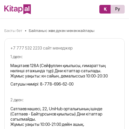
Қз
Ру
Басты бет
•
Байланыс және дүкен мекенжайлары
+7 777 532 2233 сайт менеджер
1 дүкен:
Мақатаев 128А (Сейфуллин қиылысы, ғимараттың
нөлінші этажында тұр) Діни кітаптар сатылады.
Жұмыс уақыты: күн сайын, демалыссыз 10:00-20:30
Сатушы нөмірі:
8-778-696-62-00
2 дүкен:
Сатпаев көшесі, 22, UniHub орталығының ішінде
(Сатпаев - Байтұрсынов қиылысы) Діни кітаптар
сатылмайды.
Жұмыс уақыты 10:00-21:00 дейін ашық.