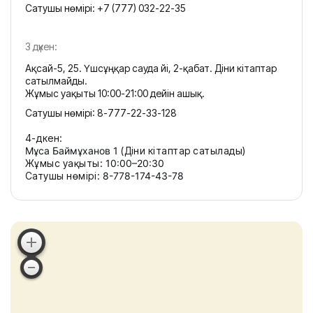
Сатушы нөмірі:
+7 (777) 032-22-35
3 дүкен:
Ақсай-5, 25. Үшсұңқар сауда үйі, 2-қабат. Діни кітаптар
сатылмайды.
Жұмыс уақыты 10:00-21:00 дейін ашық.
Сатушы нөмірі:
8-777-22-33-128
4-дүкен:
Мұса Баймұханов 1
(
Діни кітаптар сатылады
)
Жұмыс уақыты
:
10:00–20:30
Сатушы нөмірі
:
8-778-174-43-78