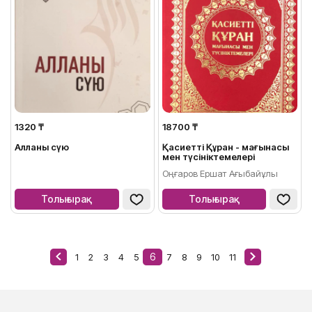
1320 ₸
18700 ₸
Алланы сүю
Қасиетті Құран - мағынасы
мен түсініктемелері
Оңғаров Ершат Ағыбайұлы
Толығырақ
Толығырақ
6
1
2
3
4
5
7
8
9
10
11