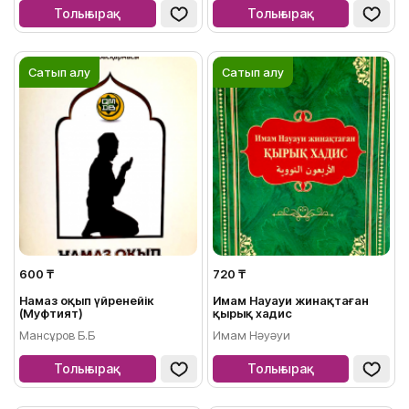
Толығырақ
Толығырақ
Сатып алу
Сатып алу
600 ₸
720 ₸
Намаз оқып үйренейік
Имам Науауи жинақтаған
(Муфтият)
қырық хадис
Мансұров Б.Б
Имам Нәуәуи
Толығырақ
Толығырақ