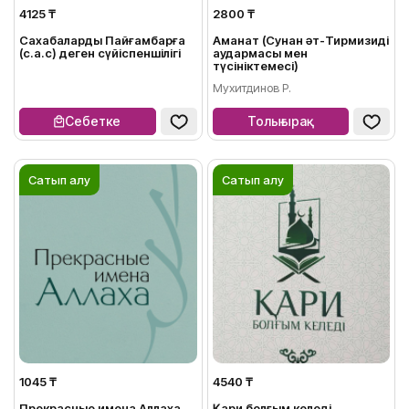
4125 ₸
2800 ₸
Сахабалардың Пайғамбарға
Аманат (Сунан әт-Тирмизидің
(с.а.с) деген сүйіспеншілігі
аудармасы мен
түсініктемесі)
Мухитдинов Р.
Себетке
Толығырақ
Сатып алу
Сатып алу
1045 ₸
4540 ₸
Прекрасные имена Аллаха
Қари болғым келеді