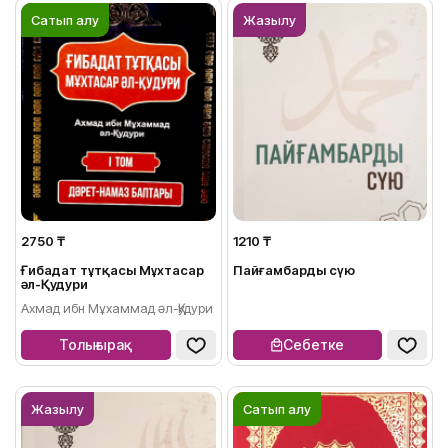
Сатып алу
Жазылу
2750 ₸
1210 ₸
Ғибадат тұтқасы Мұхтасар
Пайғамбарды сүю
әл-Қудури
Ахмад ибн Мұхаммад әл-Қудури
Толығырақ
Себетке
Жазылу
Сатып алу