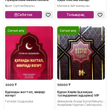
Қанат Сұлтанбекұлы
Малика Айтжанқызы
Себетке
Толығырақ
Сатып алу
Сатып алу
3000 ₸
55000 ₸
Құранды жаттап, өміріңді
Құран Кәрім (қазақша
өзгерт
түсіндірмелі аударма) VIP
Гүлжан Сыдықова
Әкімханов Асқар Болатбекұлы ,
Анарбаев Нұрлан Сайлауұлы