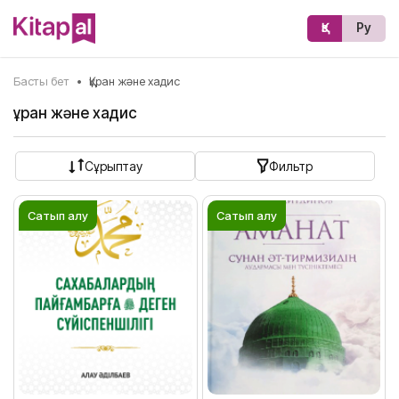
Қз
Ру
Басты бет
•
Құран және хадис
Құран және хадис
Сұрыптау
Фильтр
Сатып алу
Сатып алу