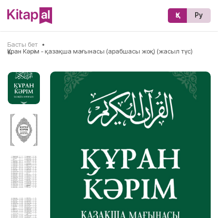
Қз
Ру
Басты бет
•
Құран Кәрім - қазақша мағынасы (арабшасы жоқ) (жасыл түс)