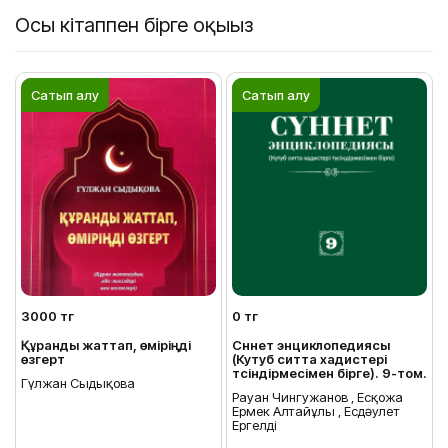
Осы кітаппен бірге оқыңыз
Сатып алу
Сатып алу
3000 тг
0 тг
Құранды жаттап, өміріңді
Сүннет энциклопедиясы
өзгерт
(Кутуб ситта хадистері
түсіндірмесімен бірге). 9-том.
Гүлжан Сыдықова
Рауан Чингужанов , Есқожа
Ермек Алтайұлы , Есдәулет
Ергелді