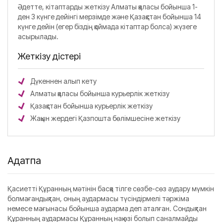
Әдетте, кітаптарды жеткізу Алматы қаласы бойынша 1-
ден 3 күнге дейінгі мерзімде және Қазақстан бойынша 14
күнге дейін (егер біздің қоймада кітаптар болса) жүзеге
асырылады.
Жеткізу әдістері
Дүкеннен алып кету
Алматы қаласы бойынша курьерлік жеткізу
Қазақстан бойынша курьерлік жеткізу
Жақын жердегі Қазпошта бөлімшесіне жеткізу
Аңдатпа
Қасиетті Құранның мәтінін басқа тілге сөзбе-сөз аудару мүмкін
болмағандықтан, оның аудармасы түсіндірмелі тәржіма
немесе мағынасы бойынша аударма деп аталған. Сондықтан
Құранның аудармасы Құранның нақ өзі болып саналмайды