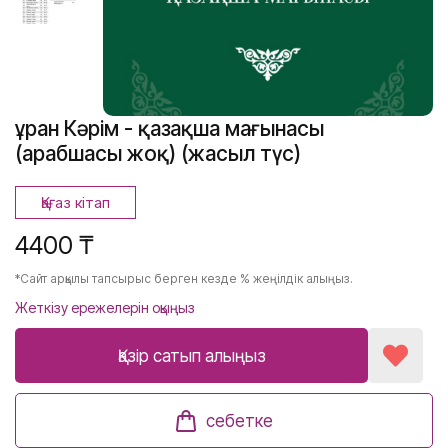
Құран Кәрім - қазақша мағынасы
(арабшасы жоқ) (жасыл түс)
Қағаз кітап
4400 ₸
*Сайт арқылы тапсырыс берген кезде % жеңілдік алыңыз.
Жеткізу ережелерін оқыңыз
Қазір сатып алыңыз
себетке