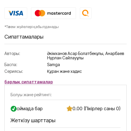
*Төлем жүйелері қабылданады
Сипаттамалары
Авторы:
Әкімханов Асқар Болатбекұлы
,
Анарбаев
Нұрлан Сайлауұлы
Баспа:
Samga
Сериясы:
Құран және хадис
барлық сипаттамалар
Болуы және рейтингі:
Қоймада бар
0.00 (Пікірлер саны 0)
Жеткізу шарттары