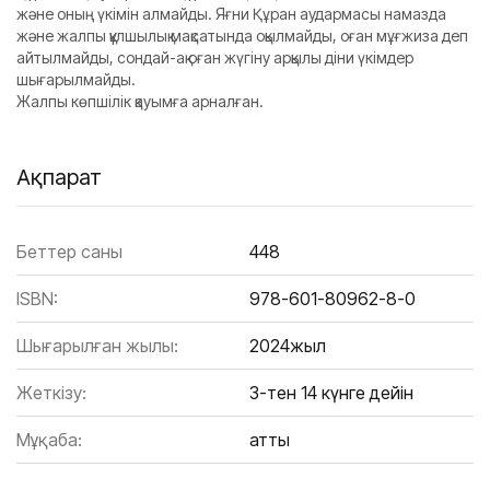
және оның үкімін алмайды. Яғни Құран аудармасы намазда
және жалпы құлшылық мақсатында оқылмайды, оған мұғжиза деп
айтылмайды, сондай-ақ оған жүгіну арқылы діни үкімдер
шығарылмайды.
Жалпы көпшілік қауымға арналған.
Ақпарат
Беттер саны
448
ISBN:
978-601-80962-8-0
Шығарылған жылы:
2024жыл
Жеткізу:
3-тен 14 күнге дейін
Мұқаба:
Қатты