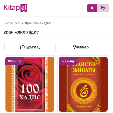
Қз
Ру
Басты бет
•
Құран және хадис
Құран және хадис
Сұрыптау
Фильтр
Жазылу
Жазылу