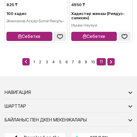
825 ₸
4950 ₸
100 хадис
Хадистер жинағы (Риядус-
салихин)
Әкімханов Асқар Болатбекұлы
Имам Нәуәуи
Себетке
Себетке
11
1
2
3
4
5
6
7
8
9
10
НАВИГАЦИЯ
ШАРТТАР
БАЙЛАНЫС ПЕН ДҮКЕН МЕКЕНЖАЛАРЫ