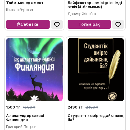
Тайм-менеджмент
Лайфхактар - өміріңді өнімді
өткіз (4-басылым)
Шынар Әділова
Данияр Жігітбек
Себетке
Толығырақ
1500 тг
1500 ₸
2490 тг
2490 ₸
Ақ лалагүлдер өлкесі -
Студенттік өмірге дайынсың
Финляндия
ба?
Григорий Петров