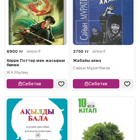
6900 тг
6900 ₸
3750 тг
3750 ₸
Хәрри Поттер мен жасырын
Жабайы алма
бөлме
Сайын Мұратбеков
Ж.К.Роулиң
Себетке
Себетке