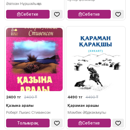
Әзілхан Нұршайықов
Себетке
Себетке
2400 тг
2400 ₸
4490 тг
4490 ₸
Қазына аралы
Қараман қарақшы
Роберт Льюис Стивенсон
Момбек Әбдікәкімұлы
Толығырақ
Себетке