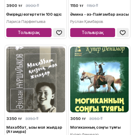
3900 тг
3900 ₸
1150 тг
1150 ₸
Өміріңді өзгертетін 100 әдіс
Әмина - әз-Пайғамбар анасы
Лариса Парфентьева
Руслан Қамбаров
Толығырақ
Толығырақ
3350 тг
3350 ₸
3050 тг
3050 ₸
Махаббат, қызық мол жылдар
Могиканның соңғы тұяғы
(Атамұра)
Купер Фенимор