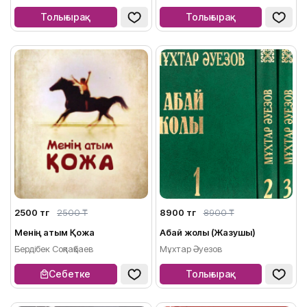
Толығырақ
Толығырақ
2500 тг
2500 ₸
8900 тг
8900 ₸
Менің атым Қожа
Абай жолы (Жазушы)
Бердібек Соқпақбаев
Мұхтар Әуезов
Себетке
Толығырақ