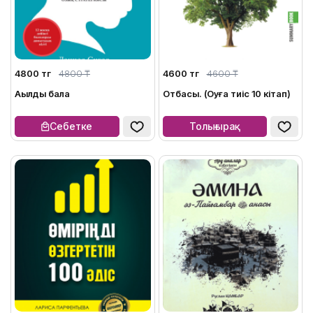
4800 тг
4800 ₸
4600 тг
4600 ₸
Ақылды бала
Отбасы. (Оқуға тиіс 10 кітап)
Себетке
Толығырақ