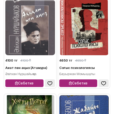
4100 тг
4100 ₸
4650 тг
4650 ₸
Ақиқат пен аңыз (Атамұра)
Соғыс психологиясы
Әзілхан Нұршайықов
Бауыржан Момышұлы
Себетке
Себетке