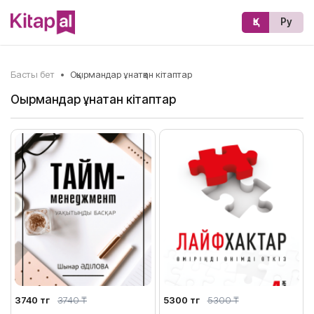
Қз
Ру
Басты бет
•
Оқырмандар ұнатқан кітаптар
Оқырмандар ұнатқан кітаптар
3740 тг
3740 ₸
5300 тг
5300 ₸