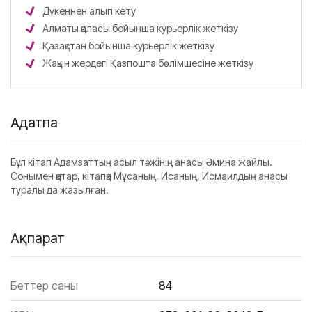
Дүкеннен алып кету
Алматы қаласы бойынша курьерлік жеткізу
Қазақстан бойынша курьерлік жеткізу
Жақын жердегі Қазпошта бөлімшесіне жеткізу
Аңдатпа
Бұл кітап Адамзаттың асыл тәжінің анасы Әмина жайлы.
Сонымен қатар, кітапқа Мұсаның, Исаның, Исмаилдың анасы
туралы да жазылған.
Ақпарат
Беттер саны
84