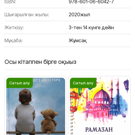
ISBN:
978-601-06-6042-7
Шығарылған жылы:
2020жыл
Жеткізу:
3-тен 14 күнге дейін
Мұқаба:
Жұмсақ
Осы кітаппен бірге оқыңыз
Сатып алу
Сатып алу