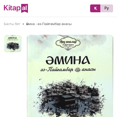
Қз
Ру
Басты бет
•
Әмина - әз-Пайғамбар анасы