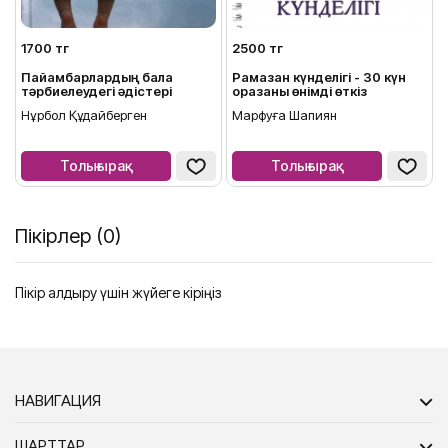
1700 тг
2500 тг
Пайғамбарлардың бала
Рамазан күнделігі - 30 күн
тәрбиелеудегі әдістері
оразаны өнімді өткіз
Нұрбол Құдайберген
Марфуға Шапиян
Толығырақ
Толығырақ
Пікірлер (0)
Пікір қалдыру үшін жүйеге кіріңіз
НАВИГАЦИЯ
ШАРТТАР