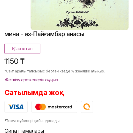
Әмина - әз-Пайғамбар анасы
Қағаз кітап
1150 ₸
*Сайт арқылы тапсырыс берген кезде % жеңілдік алыңыз.
Жеткізу ережелерін оқыңыз
Сатылымда жоқ
*Төлем жүйелері қабылданады
Сипаттамалары