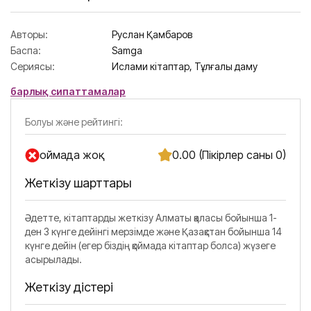
Авторы:
Руслан Қамбаров
Баспа:
Samga
Сериясы:
Ислами кітаптар,
Тұлғалық даму
барлық сипаттамалар
Болуы және рейтингі:
Қоймада жоқ
0.00 (Пікірлер саны 0)
Жеткізу шарттары
Әдетте, кітаптарды жеткізу Алматы қаласы бойынша 1-
ден 3 күнге дейінгі мерзімде және Қазақстан бойынша 14
күнге дейін (егер біздің қоймада кітаптар болса) жүзеге
асырылады.
Жеткізу әдістері