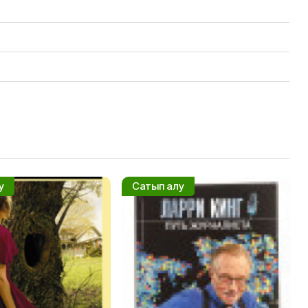
у
Сатып алу