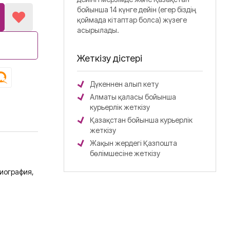
бойынша 14 күнге дейін (егер біздің
қоймада кітаптар болса) жүзеге
асырылады.
Жеткізу әдістері
Дүкеннен алып кету
Алматы қаласы бойынша
курьерлік жеткізу
Қазақстан бойынша курьерлік
жеткізу
Жақын жердегі Қазпошта
бөлімшесіне жеткізу
иография,