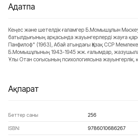
Аңдатпа
Кеңес және шетелдік ғаламгер Б.Момышұлын Мәскеу т
батылдығының арқасында жауынгерлерді жауға қарсы
Панфилоф" (1963), Абай атындағы Қазақ ССР Мемлекет
Б.Момышұлының 1943-1945 жж. ғалымдар, жазушылар,
Ұлы Отан соғысының психологиясына жауынгерлік, қа
Ақпарат
Беттер саны
256
ISBN:
9786010686267