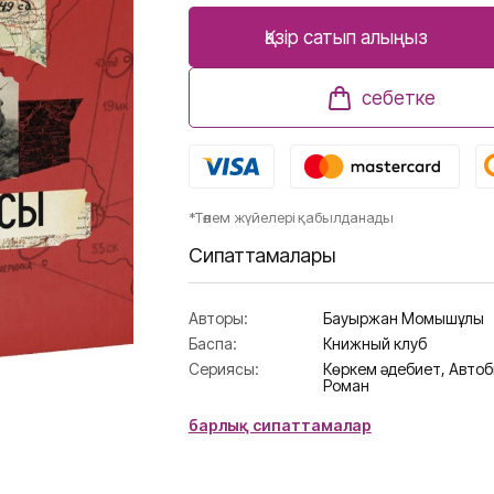
Қазір сатып алыңыз
себетке
*Төлем жүйелері қабылданады
Сипаттамалары
Авторы:
Бауыржан Момышұлы
Баспа:
Книжный клуб
Сериясы:
Көркем әдебиет,
Автоб
Роман
барлық сипаттамалар