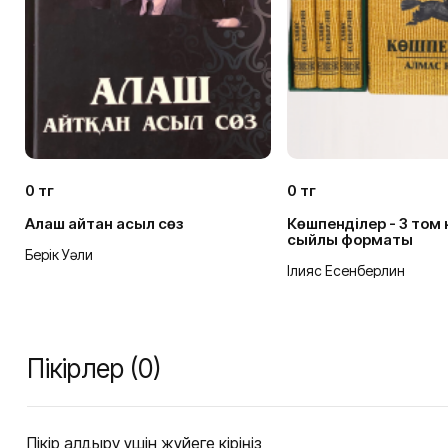
0 тг
0 тг
Алаш айтқан асыл сөз
Көшпенділер - 3 том 
сыйлық форматы
Берік Уәли
Ілияс Есенберлин
Пікірлер (0)
Пікір қалдыру үшін жүйеге кіріңіз