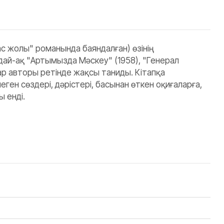
с жолы" романында баяндалған) өзінің
ай-ақ "Артымызда Мәскеу" (1958), "Генерал
тар авторы ретінде жақсы таниды. Кітапқа
н сөздері, дәрістері, басынан өткен оқиғаларға,
 енді.