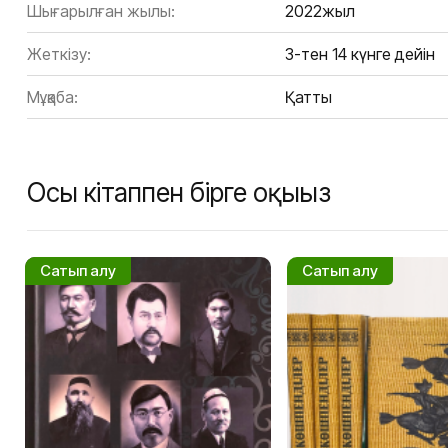
Шығарылған жылы:
2022жыл
Жеткізу:
3-тен 14 күнге дейін
Мұқаба:
Қатты
Осы кітаппен бірге оқыңыз
Сатып алу
Сатып алу