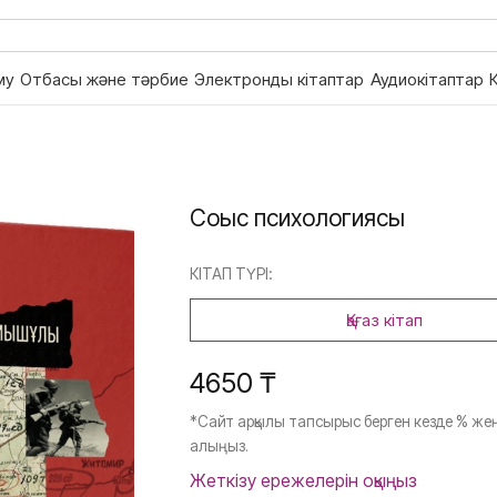
му
Отбасы және тәрбие
Электронды кітаптар
Аудиокітаптар
Соғыс психологиясы
КІТАП ТҮРІ:
Қағаз кітап
4650 ₸
*Сайт арқылы тапсырыс берген кезде % жең
алыңыз.
Жеткізу ережелерін оқыңыз