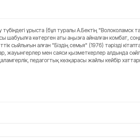
үбіндегі ұрыста (бұл туралы А.Бектің "Волоколамск та
 шабуылға көтерген аты аңызға айналған комбат, сонд
тік сыйлығын алған "Біздің семья" (1976) тәрізді кітап
 жауынгерлер мен саяси қызметкерлер алдында сөйлеге
ламгерлік, педагогтық көзқарасы жайлы кейбір хаттары