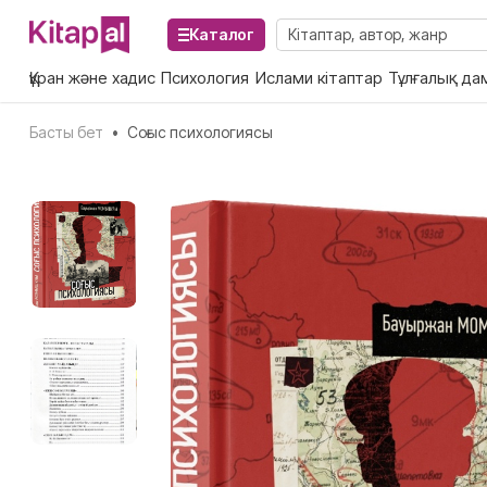
Каталог
Құран және хадис
Психология
Ислами кітаптар
Тұлғалық да
Басты бет
•
Соғыс психологиясы