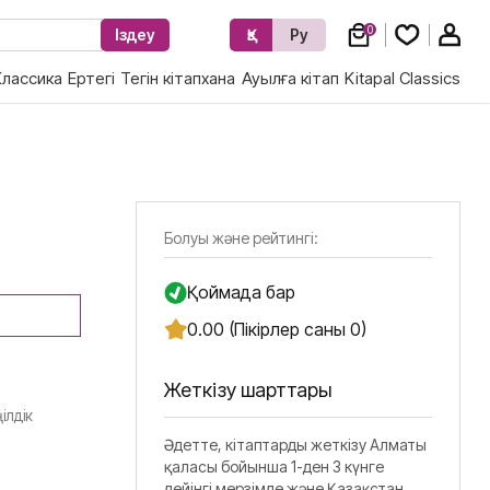
0
Іздеу
Қз
Ру
Классика
Ертегі
Тегін кітапхана
Ауылға кітап
Kitapal Classics
Болуы және рейтингі:
Қоймада бар
0.00 (Пікірлер саны 0)
Жеткізу шарттары
ілдік
Әдетте, кітаптарды жеткізу Алматы
қаласы бойынша 1-ден 3 күнге
дейінгі мерзімде және Қазақстан