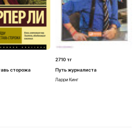
2710 тг
1
тавь сторожа
Путь журналиста
В
Ларри Кинг
Б