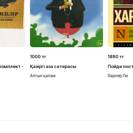
1000 тг
1880 тг
комплект -
Қазіргі қазақ сатирасы
Пойди пос
Алтын қалам
Харпер Ли