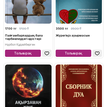
1700 тг
1700 ₸
3500 тг
3500 ₸
Пайғамбарлардың бала
Жүрегіңіз ауырмасын
тәрбиелеудегі әдістері
Нұрбол Құдайберген
Толығырақ
Толығырақ