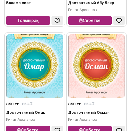
Балама өсиет
Досточтимый Абу Бакр
Ринат Арсланов
Толығырақ
Себетке
850 тг
850 ₸
850 тг
850 ₸
Досточтимый Омар
Досточтимый Осман
Ринат Арсланов
Ринат Арсланов
Себетке
Себетке