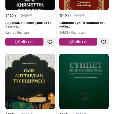
2420 тг
2420 ₸
1540 тг
1540 ₸
Ақырзаман және қияметтің
Сборник дуа (Джавшан аль-
белгілері
кабир)
Шынар Әділова
SAMGA баспасы
Себетке
Себетке