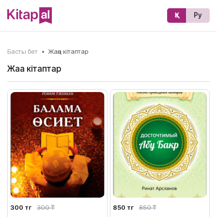
Қз
Ру
Басты бет
•
Жаңа кітаптар
Жаңа кітаптар
300 тг
300 ₸
850 тг
850 ₸