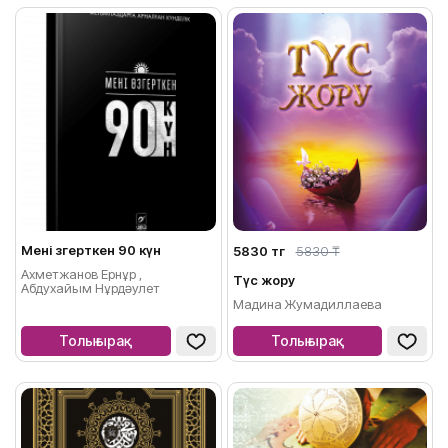
Мені өзгерткен 90 күн
5830 тг
5830 ₸
Ахметжанов Ернұр ,
Түс жору
Абдухайым Нұрдәулет
Мадина Жумадиллаева
Толығырақ
Толығырақ