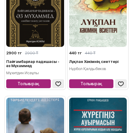
2900 тг
2900 ₸
440 тг
440 ₸
Пайғамбарлар падишасы -
Лұқпан Хәкімнің өсиеттері
әз Мұхаммед
Нұрбол Қалдыбеков
Мұхитдин Исаұлы
Толығырақ
Толығырақ