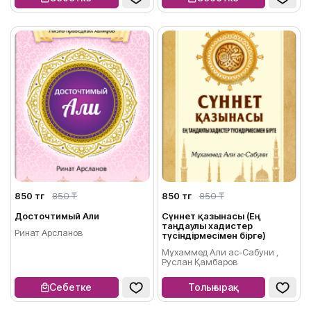
850 тг
850 ₸
850 тг
850 ₸
Досточтимый Али
Сүннет қазынасы (Ең
таңдаулы хадистер
Ринат Арсланов
түсіндірмесімен бірге)
Мұхаммед Али ас-Сабуни ,
Руслан Қамбаров
Себетке
Толығырақ