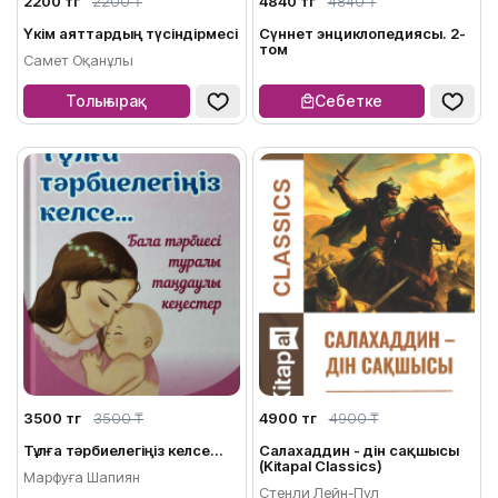
2200 тг
2200 ₸
4840 тг
4840 ₸
Үкім аяттардың түсіндірмесі
Сүннет энциклопедиясы. 2-
том
Самет Оқанұлы
Толығырақ
Себетке
3500 тг
3500 ₸
4900 тг
4900 ₸
Тұлға тәрбиелегіңіз келсе...
Салахаддин - дін сақшысы
(Kitapal Classics)
Марфуға Шапиян
Стенли Лейн-Пул