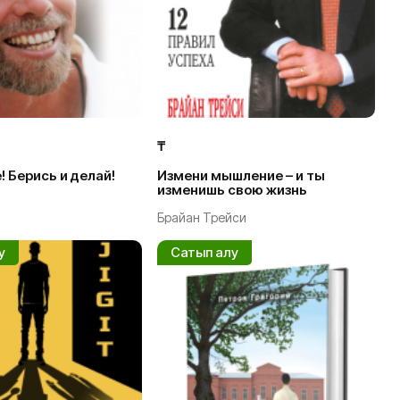
₸
! Берись и делай!
Измени мышление – и ты
изменишь свою жизнь
Брайан Трейси
у
Сатып алу