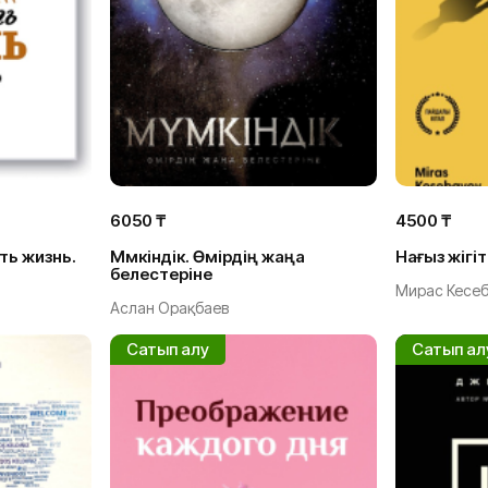
6050 ₸
4500 ₸
ть жизнь.
Мүмкіндік. Өмірдің жаңа
Нағыз жігіт
белестеріне
Мирас Кесе
Аслан Орақбаев
Сатып алу
Сатып ал