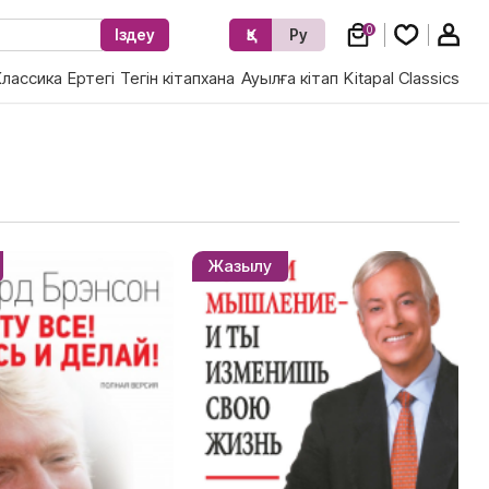
0
Іздеу
Қз
Ру
Классика
Ертегі
Тегін кітапхана
Ауылға кітап
Kitapal Classics
Жазылу