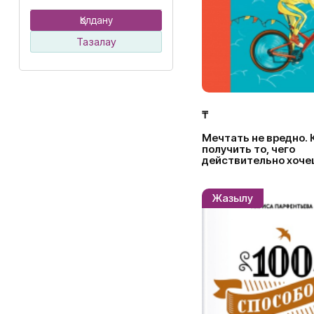
Қолдану
Тазалау
₸
Мечтать не вредно. 
получить то, чего
действительно хоче
Жазылу