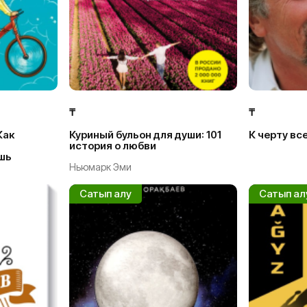
₸
₸
Как
Куриный бульон для души: 101
К черту все
история о любви
шь
Ньюмарк Эми
Сатып алу
Сатып ал