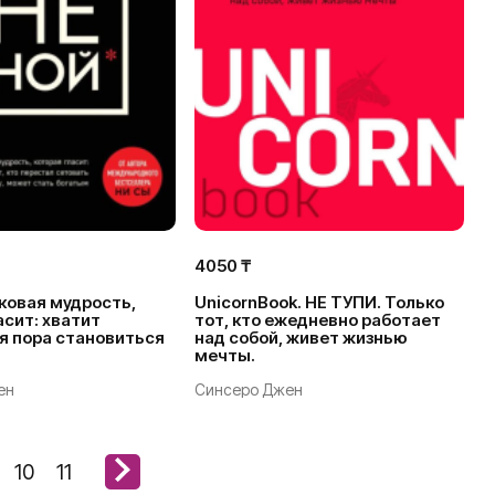
4050 ₸
ковая мудрость,
UnicornBook. НЕ ТУПИ. Только
асит: хватит
тот, кто ежедневно работает
я пора становиться
над собой, живет жизнью
мечты.
ен
Синсеро Джен
10
11