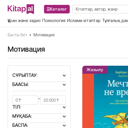
Каталог
Құран және хадис
Психология
Ислами кітаптар
Тұлғалық да
Басты бет
•
Мотивация
Мотивация
Жазылу
СҰРЫПТАУ:
БАҒАСЫ:
-
ТІЛ:
МҰҚАБА:
БАСПА: