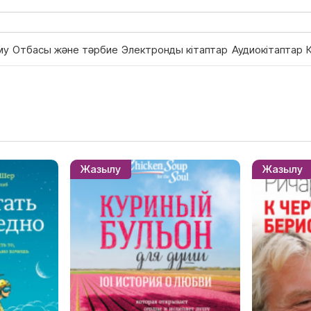
му
Отбасы және тәрбие
Электронды кітаптар
Аудиокітаптар
Жазылу
Жазылу