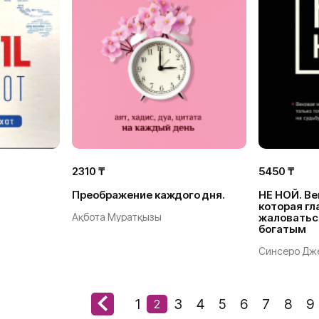
2310 ₸
5450 ₸
Преображение каждого дня.
НЕ НОЙ. Ве
которая гл
Ақбота Муратқызы
жаловатьс
богатым
Синсеро Дж
1
3
4
5
6
7
8
9
2