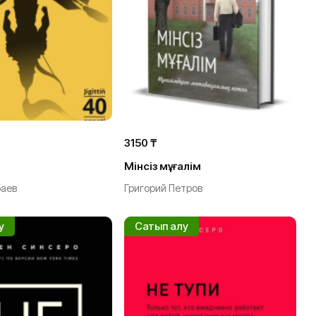
3150 ₸
Мінсіз мұғалім
баев
Григорий Петров
у
Сатып алу