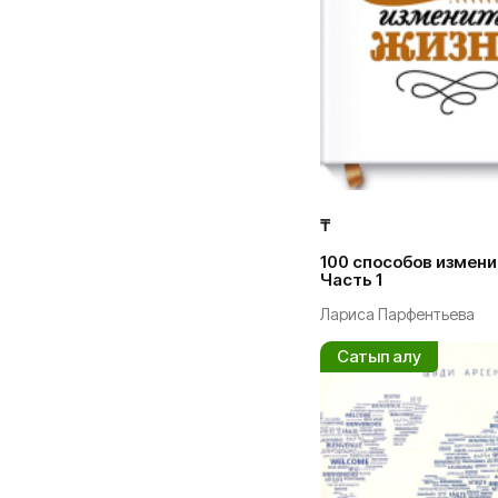
₸
100 способов измени
Часть 1
Лариса Парфентьева
Сатып алу