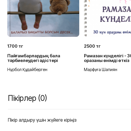
1700 тг
2500 тг
Пайғамбарлардың бала
Рамазан күнделігі - 3
тәрбиелеудегі әдістері
оразаны өнімді өткіз
Нұрбол Құдайберген
Марфуға Шапиян
Пікірлер (0)
Пікір қалдыру үшін жүйеге кіріңіз