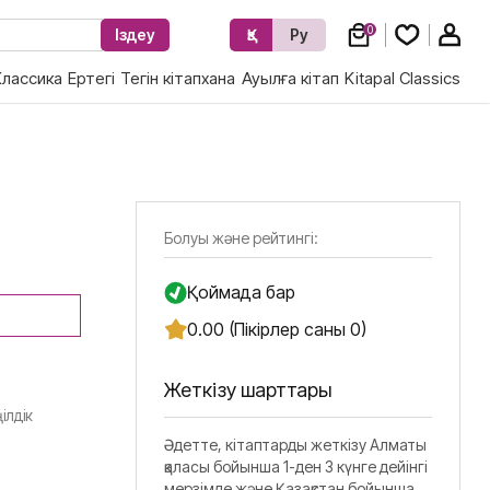
0
Іздеу
Қз
Ру
Классика
Ертегі
Тегін кітапхана
Ауылға кітап
Kitapal Classics
Болуы және рейтингі:
Қоймада бар
0.00 (Пікірлер саны 0)
Жеткізу шарттары
ілдік
Әдетте, кітаптарды жеткізу Алматы
қаласы бойынша 1-ден 3 күнге дейінгі
мерзімде және Қазақстан бойынша