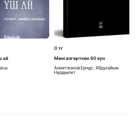
0 тг
0
ш ай
Мені өзгерткен 90 күн
Т
асы
Ахметжанов Ернұр , Абдухайым
Б
Нұрдәулет