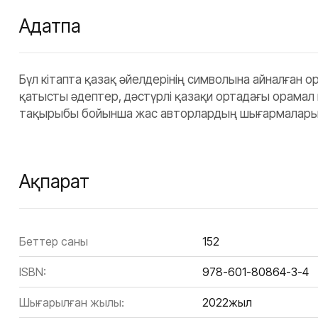
Аңдатпа
Бүл кітапта қазақ әйелдерінің символына айналған 
қатысты әдептер, дәстүрлі қазақи ортадағы орамал
тақырыбы бойынша жас авторлардың шығармалары, о
Ақпарат
Беттер саны
152
ISBN:
978-601-80864-3-4
Шығарылған жылы:
2022жыл