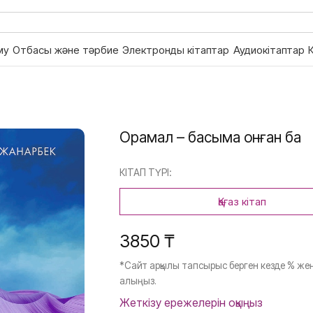
му
Отбасы және тәрбие
Электронды кітаптар
Аудиокітаптар
Орамал – басыма қонған бақ
КІТАП ТҮРІ:
Қағаз кітап
3850 ₸
*Сайт арқылы тапсырыс берген кезде % жең
алыңыз.
Жеткізу ережелерін оқыңыз