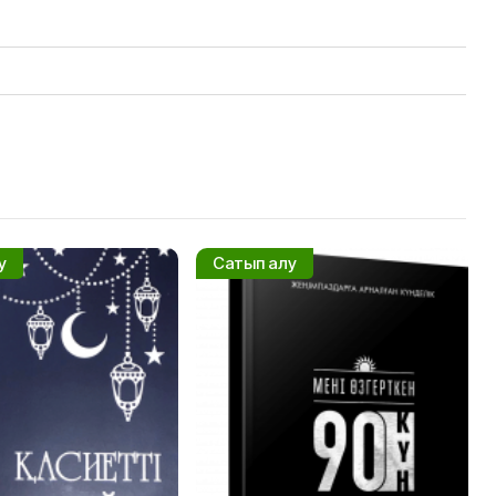
у
Сатып алу