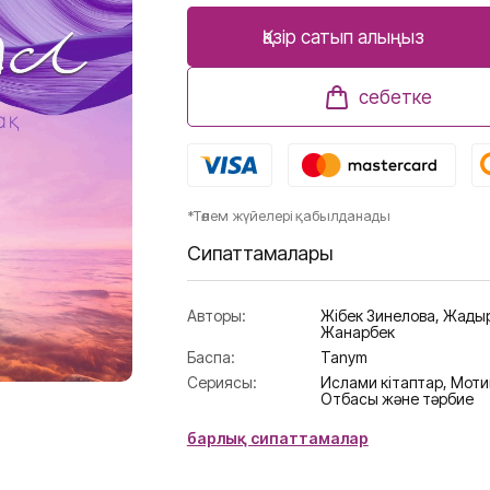
Қазір сатып алыңыз
себетке
*Төлем жүйелері қабылданады
Сипаттамалары
Авторы:
Жібек Зинелова
,
Жады
Жанарбек
Баспа:
Tanym
Сериясы:
Ислами кітаптар,
Моти
Отбасы және тәрбие
барлық сипаттамалар