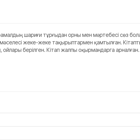
орамалдың шариғи тұрғыдан орны мен мәртебесі сөз бола
 мәселесі жеке-жеке тақырыптармен қамтылған. Кітапт
йлары берілген. Кітап жалпы оқырмандарга арналған.