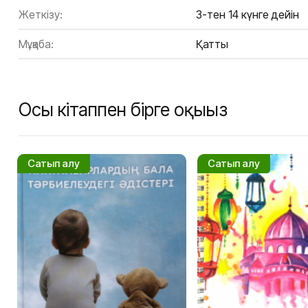
Жеткізу:
3-тен 14 күнге дейін
Мұқаба:
Қатты
Осы кітаппен бірге оқыңыз
Сатып алу
Сатып алу