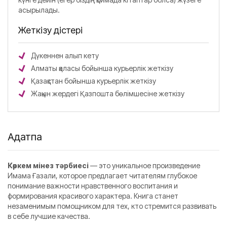
асырылады.
Жеткізу әдістері
Дүкеннен алып кету
Алматы қаласы бойынша курьерлік жеткізу
Қазақстан бойынша курьерлік жеткізу
Жақын жердегі Қазпошта бөлімшесіне жеткізу
Аңдатпа
Көркем мінез тәрбиесі
— это уникальное произведение
Имама Ғазали, которое предлагает читателям глубокое
понимание важности нравственного воспитания и
формирования красивого характера. Книга станет
незаменимым помощником для тех, кто стремится развивать
в себе лучшие качества.