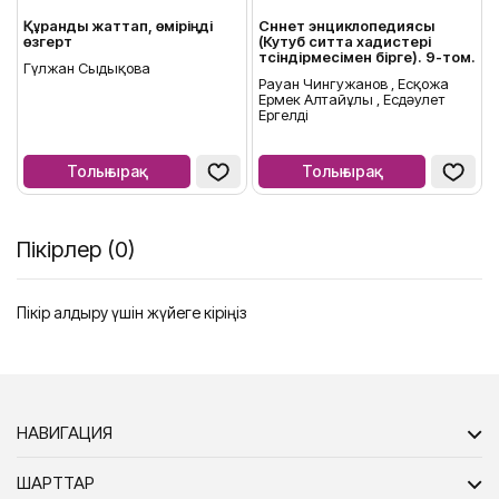
Құранды жаттап, өміріңді
Сүннет энциклопедиясы
өзгерт
(Кутуб ситта хадистері
түсіндірмесімен бірге). 9-том.
Гүлжан Сыдықова
Рауан Чингужанов , Есқожа
Ермек Алтайұлы , Есдәулет
Ергелді
Толығырақ
Толығырақ
Пікірлер (0)
Пікір қалдыру үшін жүйеге кіріңіз
НАВИГАЦИЯ
ШАРТТАР