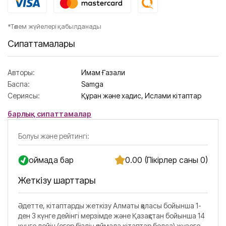
*Төлем жүйелері қабылданады
Сипаттамалары
Авторы:
Имам Ғазали
Баспа:
Samga
Сериясы:
Құран және хадис,
Ислами кітаптар
барлық сипаттамалар
Болуы және рейтингі:
Қоймада бар
0.00 (Пікірлер саны 0)
Жеткізу шарттары
Әдетте, кітаптарды жеткізу Алматы қаласы бойынша 1-
ден 3 күнге дейінгі мерзімде және Қазақстан бойынша 14
күнге дейін (егер біздің қоймада кітаптар болса) жүзеге