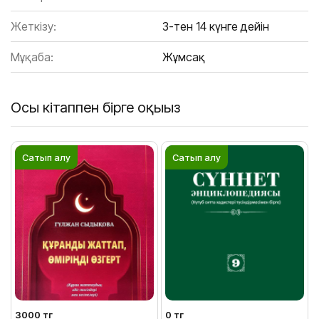
Жеткізу:
3-тен 14 күнге дейін
Мұқаба:
Жұмсақ
Осы кітаппен бірге оқыңыз
Сатып алу
Сатып алу
3000 тг
0 тг