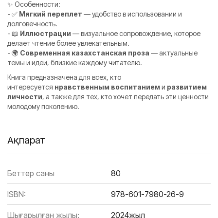
✨ Особенности:
- ✅
Мягкий переплет
— удобство в использовании и
долговечность.
- 📖
Иллюстрации
— визуальное сопровождение, которое
делает чтение более увлекательным.
- 🌍
Современная казахстанская проза
— актуальные
темы и идеи, близкие каждому читателю.
Книга предназначена для всех, кто
интересуется
нравственным воспитанием
и
развитием
личности
, а также для тех, кто хочет передать эти ценности
молодому поколению.
Ақпарат
Беттер саны
80
ISBN:
978-601-7980-26-9
Шығарылған жылы:
2024жыл