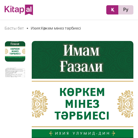
Қз
Ру
Басты бет
•
Ихия:Көркем мінез тәрбиесі