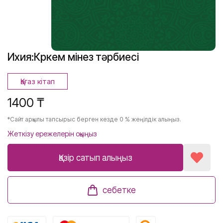
Ихия:Көркем мінез тәрбиесі
Қағаз кітап
1400 ₸
*Сайт арқылы тапсырыс берген кезде 0 % жеңілдік алыңыз.
Жеткізу ережелерін оқыңыз
Қазір сатып алыңыз
себетке