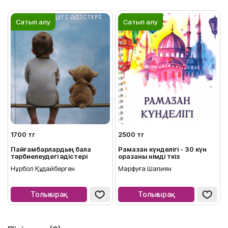
Сатып алу
Сатып алу
1700 тг
2500 тг
Пайғамбарлардың бала
Рамазан күнделігі - 30 күн
тәрбиелеудегі әдістері
оразаны өнімді өткіз
Нұрбол Құдайберген
Марфуға Шапиян
Толығырақ
Толығырақ