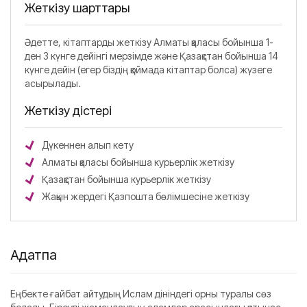
Жеткізу шарттары
Әдетте, кітаптарды жеткізу Алматы қаласы бойынша 1-
ден 3 күнге дейінгі мерзімде және Қазақстан бойынша 14
күнге дейін (егер біздің қоймада кітаптар болса) жүзеге
асырылады.
Жеткізу әдістері
Дүкеннен алып кету
Алматы қаласы бойынша курьерлік жеткізу
Қазақстан бойынша курьерлік жеткізу
Жақын жердегі Қазпошта бөлімшесіне жеткізу
Аңдатпа
Еңбекте ғайбат айтудың Ислам дініндегі орны туралы сөз