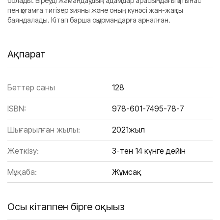
болады. Біреуді жамандаудың адамдар арасындағы қатынас
пен қоғамға тигізер зияны және оның күнәсі жан-жақты
баяндалады. Кітап барша оқырмандарға арналған.
Ақпарат
Беттер саны
128
ISBN:
978-601-7495-78-7
Шығарылған жылы:
2021жыл
Жеткізу:
3-тен 14 күнге дейін
Мұқаба:
Жұмсақ
Осы кітаппен бірге оқыңыз