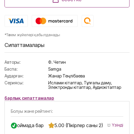
*Төлем жүйелері қабылданады
Сипаттамалары
Авторы:
Ф. Четин
Баспа:
Samga
Аударған:
Жанар Теңлібаева
Сериясы:
Ислами кітаптар,
Тұлғалық даму,
Электронды кітаптар,
Аудиокітаптар
барлық сипаттамалар
Болуы және рейтингі:
Қоймада бар
5.00 (Пікірлер саны 2)
Үзінді