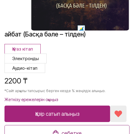
Ғайбат (Басқа бәле – тілден)
Қағаз кітап
Электронды
Аудио-кітап
2200 ₸
*Сайт арқылы тапсырыс берген кезде % жеңілдік алыңыз.
Жеткізу ережелерін оқыңыз
Қазір сатып алыңыз
себетке