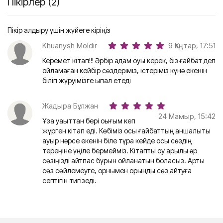
Пікірлер (2)
Пікір қалдыру үшін жүйеге кіріңіз
Khuanysh Moldir
9 Қаңтар, 17:51
Керемет кітап!!! Әрбір адам оқуы керек, біз ғайбат деп
ойламаған кейбір сөздеріміз, істеріміз күнә екенін
біліп жүруімізге ықпал етеді
Жадыра Бұлжан
24 Мамыр, 15:42
Ұзақ уақыттан бері оқығым кеп
жүрген кітап еді. Көбіміз осы ғайбаттың қаншалықты
ауыр нәрсе екенін біле тұра кейде осы сөздің
тереңіне үңіле бермейміз. Кітапты оқу арқылы әр
сөзіңізді айтпас бұрын ойланатын боласыз. Артық
сөз сөйлемеуге, орнымен орынды сөз айтуға
септігін тигізеді.