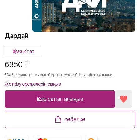
Дардай
Қағаз кітап
6350 ₸
*Сайт арқылы тапсырыс берген кезде 0 % жеңілдік алыңыз.
Жеткізу ережелерін оқыңыз
Қазір сатып алыңыз
себетке