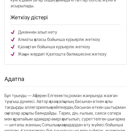
асырылады.
Жеткізу әдістері
Дүкеннен алып кету
Алматы қаласы бойынша курьерлік жеткізу
Қазақстан бойынша курьерлік жеткізу
Жақын жердегі Қазпошта бөлімшесіне жеткізу
Аңдатпа
Бұл туынды — Ақберен Елгезектің роман жанрында жазған
тұңғыш дүниесі. Автор қазақ халқының басынан өткен қилы
тағдырды аллегориялық кейіпкердің басынан өткен шытырман
оқиғалар арқылы баяндайды. Тарих, дін, ғылым, саяси сатира
мен қарапайым адамдар өмірі қамтылып, суреттелген шығарма
— ынталы жанның Сопылық мақамдардан өту жүйесі бойынша
өрілген. Қаламгердің бұл туындысы өз елін сүйетін, жүрегінде