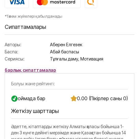
*Төлем жүйелері қабылданады
Сипаттамалары
Авторы:
Ақберен Елгезек
Баспа:
Абай баспасы
Сериясы:
Тұлғалық даму,
Мотивация
барлық сипаттамалар
Болуы және рейтингі:
Қоймада бар
0.00 (Пікірлер саны 0)
Жеткізу шарттары
Әдетте, кітаптарды жеткізу Алматы қаласы бойынша 1-
ден 3 күнге дейінгі мерзімде және Қазақстан бойынша 14
күнге дейін (егер біздің қоймада кітаптар болса) жүзеге