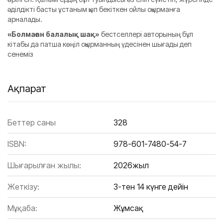
әділдікті басты ұстаным қып бекіткен ойлы оқырманға
арналады.
«Болмаған балалық шақ»
бестселлері авторының бұл
кітабы да патша көңіл оқырманның үдесінен шығады деп
сенеміз
Ақпарат
Беттер саны
328
ISBN:
978-601-7480-54-7
Шығарылған жылы:
2026жыл
Жеткізу:
3-тен 14 күнге дейін
Мұқаба:
Жұмсақ