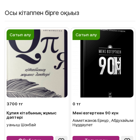
Осы кітаппен бірге оқыңыз
Сатып алу
Сатып алу
3700 тг
0 тг
Құпия кітабының жұмыс
Мені өзгерткен 90 күн
дәптері
Ахметжанов Ернұр , Абдухайым
Қуаныш Шонбай
Нұрдәулет