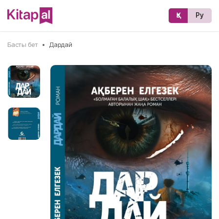
Қз
Ру
Басты бет
•
Дардай