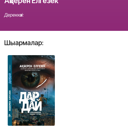
Ақберен Елгезек
Дереккөзі:
Шығармалар: