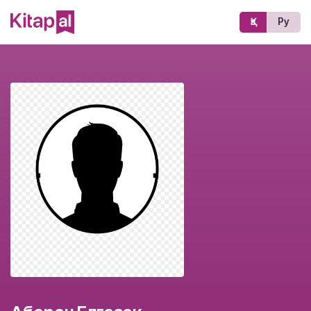
Қз
Ру