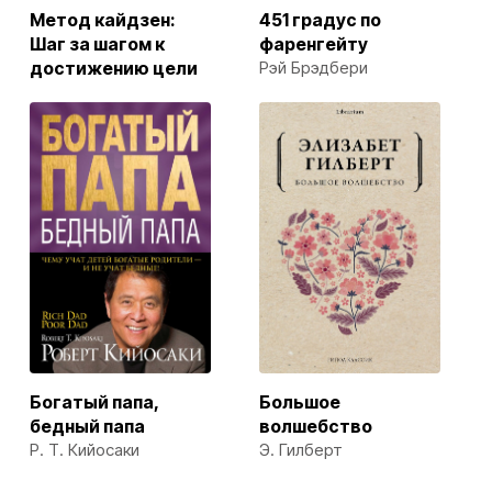
Метод кайдзен:
451 градус по
Шаг за шагом к
фаренгейту
достижению цели
Рэй Брэдбери
Богатый папа,
Большое
бедный папа
волшебство
Р. Т. Кийосаки
Э. Гилберт