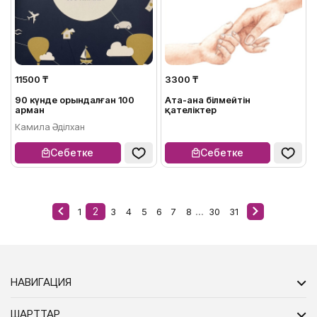
11500 ₸
3300 ₸
90 күнде орындалған 100
Ата-ана білмейтін
арман
қателіктер
Камила Әділхан
Себетке
Себетке
2
...
1
3
4
5
6
7
8
30
31
НАВИГАЦИЯ
ШАРТТАР