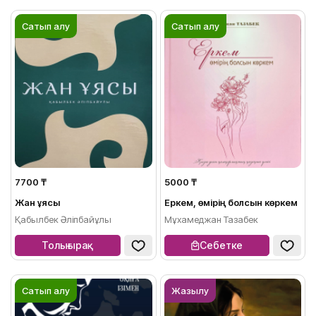
Сатып алу
Сатып алу
7700 ₸
5000 ₸
Жан ұясы
Еркем, өмірің болсын көркем
Қабылбек Әліпбайұлы
Мұхамеджан Тазабек
Толығырақ
Себетке
Сатып алу
Жазылу