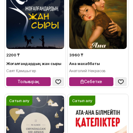
2200 ₸
3960 ₸
Жоғалғандардың жан сыры
Ана махаббаты
Саят Қамшыгер
Анатолий Некрасов
Толығырақ
Себетке
Сатып алу
Сатып алу