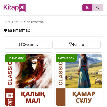
Қз
Ру
Басты бет
•
Жаңа кітаптар
Жаңа кітаптар
Сұрыптау
Фильтр
Сатып алу
Сатып алу