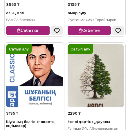
3850 ₸
3135 ₸
Қалың мал
Қамар сұлу
SAMGA баспасы
Сұлтанмахмұт Торайғыров
Себетке
Себетке
Сатып алу
Сатып алу
3135 ₸
2290 ₸
Шұғаның белгісі (повесть,
Нәпсі дертінің дауасы
әңгімелер)
Ғұлама Әбу Абдуррахман әс-