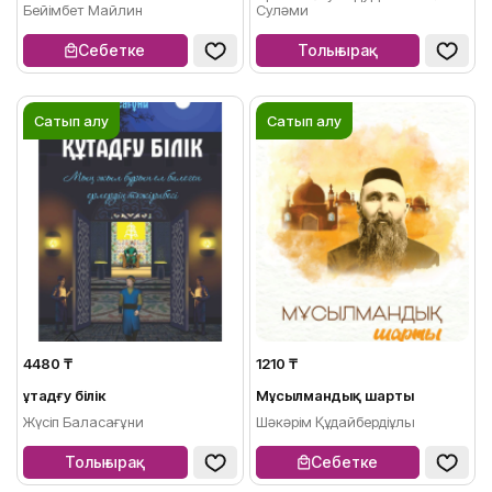
Бейімбет Майлин
Суләми
Себетке
Толығырақ
Сатып алу
Сатып алу
4480 ₸
1210 ₸
Құтадғу білік
Мұсылмандық шарты
Жүсіп Баласағұни
Шәкәрім Құдайбердіұлы
Толығырақ
Себетке