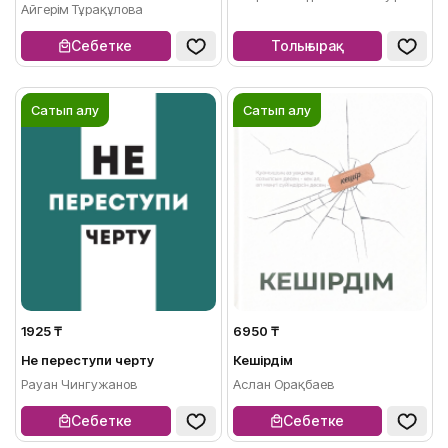
Айгерім Тұрақұлова
Себетке
Толығырақ
Сатып алу
Сатып алу
1925 ₸
6950 ₸
Не переступи черту
Кешірдім
Рауан Чингужанов
Аслан Орақбаев
Себетке
Себетке