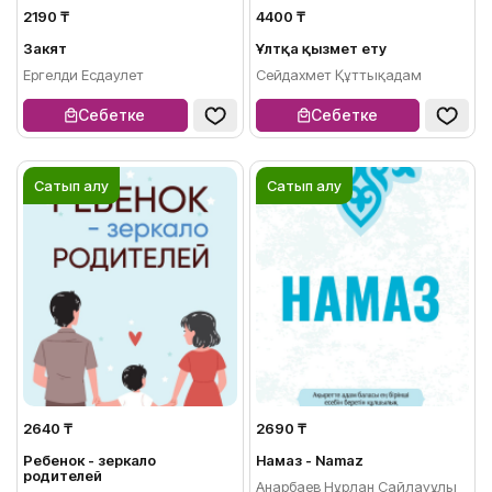
2190 ₸
4400 ₸
Закят
Ұлтқа қызмет ету
Ергелди Есдаулет
Сейдахмет Құттықадам
Себетке
Себетке
Сатып алу
Сатып алу
2640 ₸
2690 ₸
Ребенок - зеркало
Намаз - Namaz
родителей
Анарбаев Нұрлан Сайлауұлы