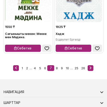
1550 ₸
1925 ₸
Сағынышты мекен: Мекке
Хадж
мен Мәдина.
Есдәулет Ергелді
Себетке
Себетке
...
7
...
1
2
4
5
6
8
9
10
25
26
НАВИГАЦИЯ
ШАРТТАР