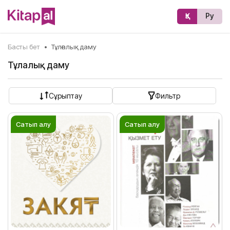
Қз
Ру
Басты бет
•
Тұлғалық даму
Тұлғалық даму
Сұрыптау
Фильтр
Сатып алу
Сатып алу