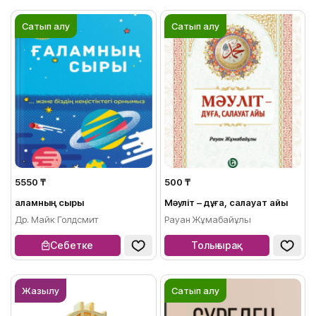
Сатып алу
Сатып алу
5550 ₸
500 ₸
Ғаламның сыры
Мәуліт – дұға, салауат айы
Др. Майк Голдсмит
Рауан Жұмабайұлы
Себетке
Толығырақ
Жазылу
Сатып алу