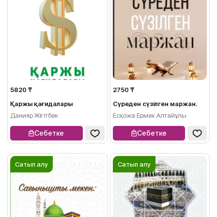
5820 ₸
2750 ₸
Қаржы қағидалары
Сүреден сүзілген маржан.
Данияр Жігітбек
Есқожа Ермек Алтайұлы
Себетке
Себетке
Сатып алу
Сатып алу