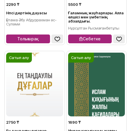
2290 ₸
5500 ₸
Нәпсі дертінің дауасы
Ғаламның жауһарлары. Алла
елшісі мен үмбетінің
Ғұлама Әбу Абдуррахман әс-
абзалдығы.
Суләми
Нұрсұлтан Рысмағанбетұлы
Толығырақ
Себетке
Сатып алу
Сатып алу
2750 ₸
1690 ₸
Ең таңдаулы дұғалар
Ислам құқығының жалпы