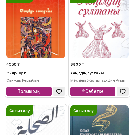
4950 ₸
3890 ₸
Сияр шәріп
Көңілдің сұлтаны
Санжар Керімбай
Мәуләна Жалал ад-Дин Руми
Толығырақ
Себетке
Сатып алу
Сатып алу