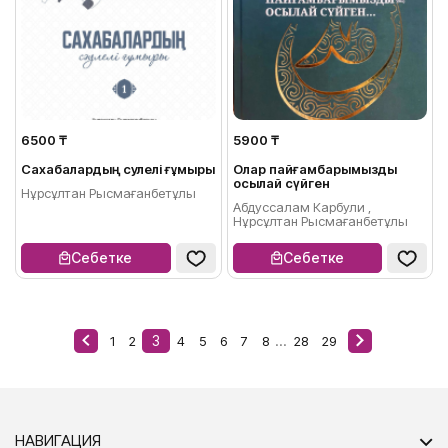
6500 ₸
5900 ₸
Сахабалардың сәулелі ғұмыры
Олар пайғамбарымызды
осылай сүйген
Нұрсұлтан Рысмағанбетұлы
Абдуссалам Карбули ,
Нұрсұлтан Рысмағанбетұлы
Себетке
Себетке
3
...
1
2
4
5
6
7
8
28
29
НАВИГАЦИЯ