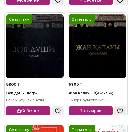
Себетке
Себетке
Сатып алу
Сатып алу
5800 ₸
5800 ₸
Зов души. Хадж.
Жан қалауы. Қажылық
Ернар Бауыржанұлы
Ернар Бауыржанұлы
Себетке
Толығырақ
Сатып алу
Сатып алу