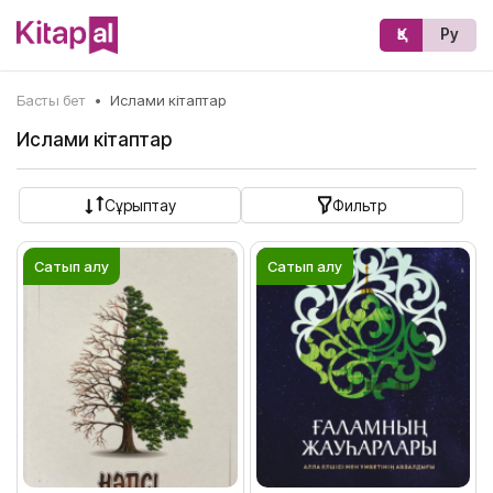
Қз
Ру
Басты бет
•
Ислами кітаптар
Ислами кітаптар
Сұрыптау
Фильтр
Сатып алу
Сатып алу