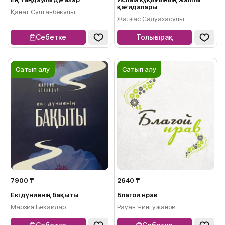
қағидалары
Қанат Сұлтанбекұлы
Жалғас Садуахасұлы
Себетке
Толығырақ
Сатып алу
Сатып алу
7900 ₸
2640 ₸
Екі дүниенің бақыты
Благой нрав
Марзия Бекайдар
Рауан Чингужанов