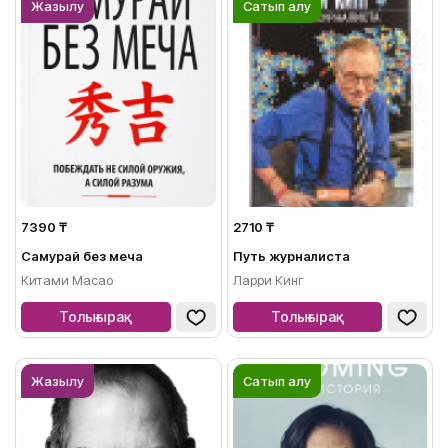
Жазылу
Сатып алу
7390 ₸
2710 ₸
Самурай без меча
Путь журналиста
Китами Масао
Ларри Кинг
Толығырақ
Толығырақ
Жазылу
Сатып алу