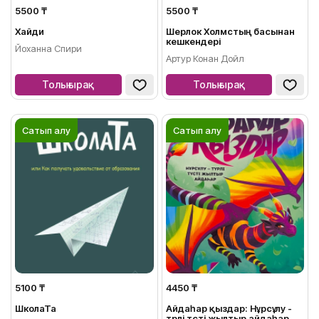
5500 ₸
5500 ₸
Хайди
Шерлок Холмстың басынан
кешкендері
Йоханна Спири
Артур Конан Дойл
Толығырақ
Толығырақ
Сатып алу
Сатып алу
5100 ₸
4450 ₸
ШколаТа
Айдаһар қыздар: Нұрсұлу -
түрлі түсті жылтыр айдаһар