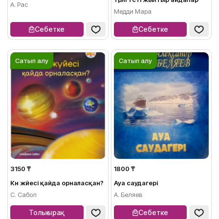
А. Рас
Медди Мара
Себетке
Себетке
Сатып алу
Сатып алу
3150 ₸
1800 ₸
Күн жүйесі қайда орналасқан?
Ауа саудагері
С. Сабол
А. Беляев
Толығырақ
Себетке