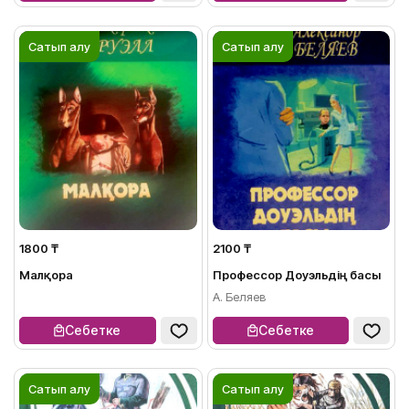
Сатып алу
Сатып алу
1800 ₸
2100 ₸
Малқора
Профессор Доуэльдің басы
А. Беляев
Себетке
Себетке
Сатып алу
Сатып алу