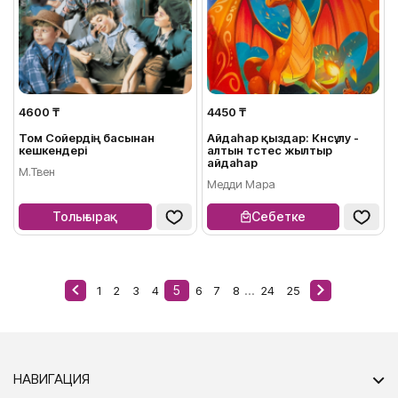
4600 ₸
4450 ₸
Том Сойердің басынан
Айдаһар қыздар: Күнсұлу -
кешкендері
алтын түстес жылтыр
айдаһар
М.Твен
Медди Мара
Толығырақ
Себетке
5
...
1
2
3
4
6
7
8
24
25
НАВИГАЦИЯ