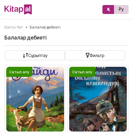
Қз
Ру
Басты бет
•
Балалар әдебиеті
Балалар әдебиеті
Сұрыптау
Фильтр
Сатып алу
Сатып алу