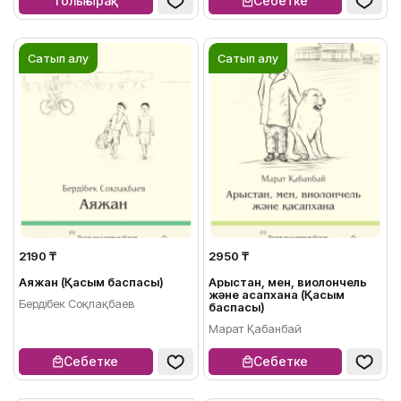
Толығырақ
Себетке
Сатып алу
Сатып алу
2190 ₸
2950 ₸
Аяжан (Қасым баспасы)
Арыстан, мен, виолончель
және қасапхана (Қасым
Бердібек Соқпақбаев
баспасы)
Марат Қабанбай
Себетке
Себетке