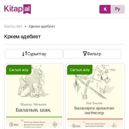
Қз
Ру
Басты бет
•
Көркем әдебиет
Көркем әдебиет
Сұрыптау
Фильтр
Сатып алу
Сатып алу