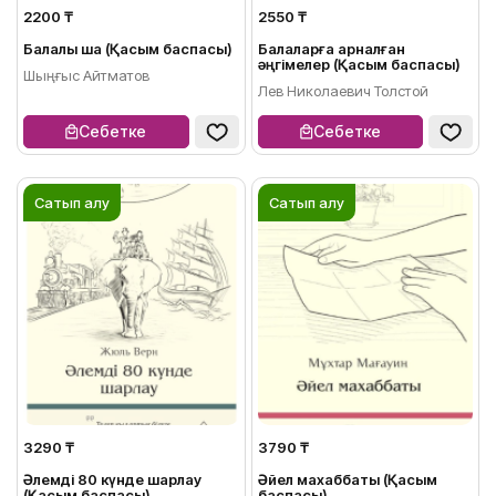
2200 ₸
2550 ₸
Балалық шақ (Қасым баспасы)
Балаларға арналған
әңгімелер (Қасым баспасы)
Шыңғыс Айтматов
Лев Николаевич Толстой
Себетке
Себетке
Сатып алу
Сатып алу
3290 ₸
3790 ₸
Әлемді 80 күнде шарлау
Әйел махаббаты (Қасым
(Қасым баспасы)
баспасы)