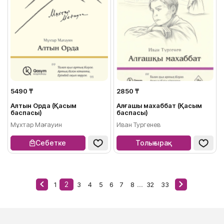
5490 ₸
2850 ₸
Алтын Орда (Қасым
Алғашқы махаббат (Қасым
баспасы)
баспасы)
Мұхтар Мағауин
Иван Тургенев
Себетке
Толығырақ
2
...
1
3
4
5
6
7
8
32
33