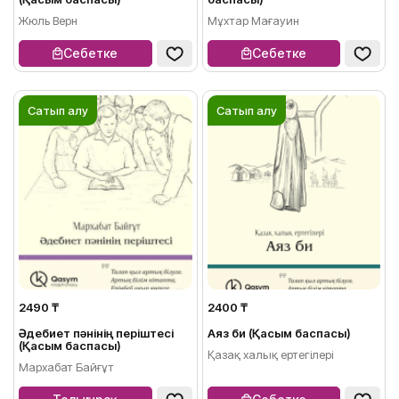
Жюль Верн
Мұхтар Мағауин
Себетке
Себетке
Сатып алу
Сатып алу
2490 ₸
2400 ₸
Әдебиет пәнінің періштесі
Аяз би (Қасым баспасы)
(Қасым баспасы)
Қазақ халық ертегілері
Мархабат Байғұт