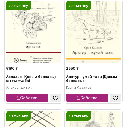
Сатып алу
Сатып алу
5190 ₸
2550 ₸
Арпалыс (Қасым баспасы)
Арктур - құмай тазы (Қасым
(қатты мұқаба)
баспасы)
Александр Бек
Юрий Казаков
Себетке
Себетке
Сатып алу
Сатып алу