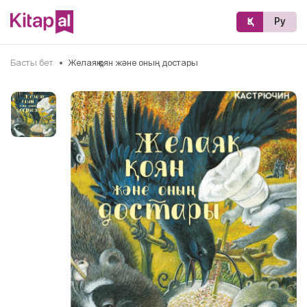
Қз
Ру
Басты бет
•
Желаяқ қоян және оның достары