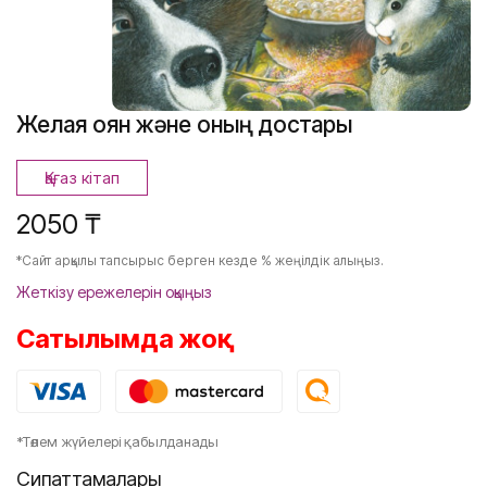
Желаяқ қоян және оның достары
Қағаз кітап
2050 ₸
*Сайт арқылы тапсырыс берген кезде % жеңілдік алыңыз.
Жеткізу ережелерін оқыңыз
Сатылымда жоқ
*Төлем жүйелері қабылданады
Сипаттамалары