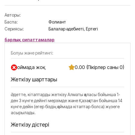
Авторы:
Баспа:
Фолиант
Сериясы:
Балалар әдебиеті,
Ертегі
барлық сипаттамалар
Болуы және рейтингі:
Қоймада жоқ
0.00 (Пікірлер саны 0)
Жеткізу шарттары
Әдетте, кітаптарды жеткізу Алматы қаласы бойынша 1-
ден 3 күнге дейінгі мерзімде және Қазақстан бойынша 14
күнге дейін (егер біздің қоймада кітаптар болса) жүзеге
асырылады.
Жеткізу әдістері