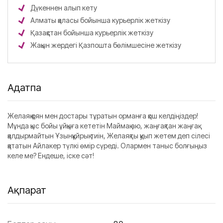
Дүкеннен алып кету
Алматы қаласы бойынша курьерлік жеткізу
Қазақстан бойынша курьерлік жеткізу
Жақын жердегі Қазпошта бөлімшесіне жеткізу
Аңдатпа
Желаяқ қоян мен достары тұратын орманға қош келдіңіздер!
Мұнда қыс бойы ұйқыға кететін Маймақ аю, жаңғақтан жаңғақ
қалдырмайтын Ұзынқұйрық тиін, Желаяқты қуып жетем деп сілесі
қататын Айлакер түлкі өмір сүреді. Олармен таныс болғыңыз
келе ме? Ендеше, іске сәт!
Ақпарат