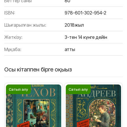
Беттер саны
80
ISBN:
978-601-302-954-2
Шығарылған жылы:
2018жыл
Жеткізу:
3-тен 14 күнге дейін
Мұқаба:
Қатты
Осы кітаппен бірге оқыңыз
Сатып алу
Сатып алу