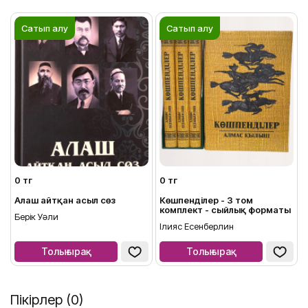
Сатып алу
Сатып алу
0 тг
0 тг
Алаш айтқан асыл сөз
Көшпенділер - 3 том
комплект - сыйлық форматы
Берік Уәли
Ілияс Есенберлин
Толығырақ
Толығырақ
Пікірлер (0)