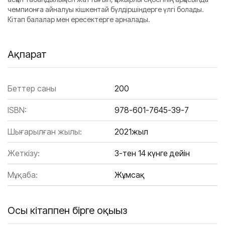
чемпионға айналуы кішкентай бүлдіршіндерге үлгі болады.
Кітап балалар мен ересектерге арналады.
Ақпарат
Беттер саны
200
ISBN:
978-601-7645-39-7
Шығарылған жылы:
2021жыл
Жеткізу:
3-тен 14 күнге дейін
Мұқаба:
Жұмсақ
Осы кітаппен бірге оқыңыз