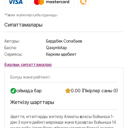
*Төлем жүйелері қабылданады
Сипаттамалары
Авторы:
Бердібек Соқпақбаев
Баспа:
Qasymkitap
Сериясы:
Көркем әдебиет
барлық сипаттамалар
Болуы және рейтингі:
Қоймада бар
0.00 (Пікірлер саны 0)
Жеткізу шарттары
Әдетте, кітаптарды жеткізу Алматы қаласы бойынша 1-
ден 3 күнге дейінгі мерзімде және Қазақстан бойынша 14
күнге дейін (егер біздің қоймада кітаптар болса) жүзеге