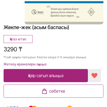
Жекпе-жек (Қасым баспасы)
Қағаз кітап
3290 ₸
*Сайт арқылы тапсырыс берген кезде 0 % жеңілдік алыңыз.
Жеткізу ережелерін оқыңыз
Қазір сатып алыңыз
себетке