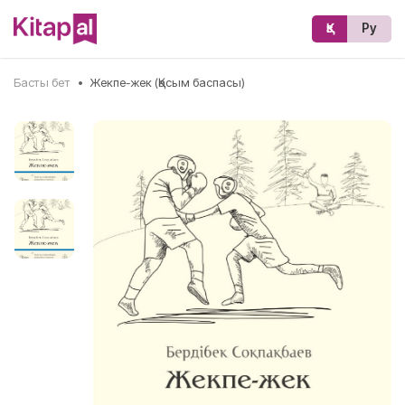
Қз
Ру
Басты бет
•
Жекпе-жек (Қасым баспасы)