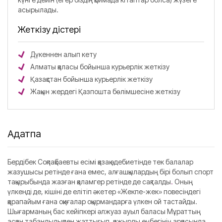
асырылады.
Жеткізу әдістері
Дүкеннен алып кету
Алматы қаласы бойынша курьерлік жеткізу
Қазақстан бойынша курьерлік жеткізу
Жақын жердегі Қазпошта бөлімшесіне жеткізу
Аңдатпа
Бердібек Соқпақбаевты есімі қазақ әдебиетінде тек балалар
жазушысы ретінде ғана емес, алғашқылардың бірі болып спорт
тақырыбында жазған қаламгер ретінде де сақталды
.
Оның
үлкенді де, кішіні де елітіп әкетер «Жекпе-жек» повесіндегі
қарапайым ғана оқиғалар оқырмандарға үлкен ой тастайды.
Шығарманың бас кейіпкері әлжуаз ауыл баласы Мұраттың
асқан табандылықпен жаттығып, қажырлы еңбегінің арқасында