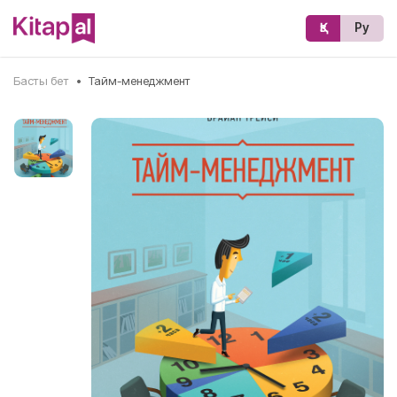
Қз
Ру
Басты бет
•
Тайм-менеджмент