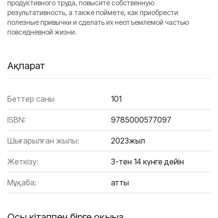
продуктивного труда, повысите собственную
результативность, а также поймете, как приобрести
полезные привычки и сделать их неотъемлемой частью
повседневной жизни.
Ақпарат
Беттер саны
101
ISBN:
9785000577097
Шығарылған жылы:
2023жыл
Жеткізу:
3-тен 14 күнге дейін
Мұқаба:
Қатты
Осы кітаппен бірге оқыңыз