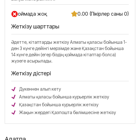
Қоймада жоқ
0.00 (Пікірлер саны 0)
Жеткізу шарттары
Әдетте, кітаптарды жеткізу Алматы қаласы бойынша 1-
ден 3 күнге дейінгі мерзімде және Қазақстан бойынша
14 күнге дейін (егер біздің қоймада кітаптар болса)
жүзеге асырылады.
Жеткізу әдістері
Дүкеннен алып кету
Алматы қаласы бойынша курьерлік жеткізу
Қазақстан бойынша курьерлік жеткізу
Жақын жердегі Қазпошта бөлімшесіне жеткізу
Аңдатпа