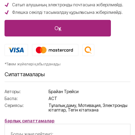
Сатып алушының электронды почтасына жіберілмейді.
Флешка секілді тасымалдау құрылғысына жіберілмейді.
Оқу
*Төлем жүйелері қабылданады
Сипаттамалары
Авторы:
Брайан Трейси
Баспа:
АСТ
Сериясы:
Тұлғалық даму,
Мотивация,
Электронды
кітаптар,
Тегін кітапхана
барлық сипаттамалар
Болуы және рейтингі: