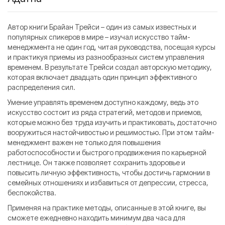
Автор книги Брайан Трейси – один из самых известных и
популярных спикеров в мире – изучал искусство тайм-
менеджмента не один год, читая руководства, посещая курсы
и практикуя приемы из разнообразных систем управления
временем. В результате Трейси создал авторскую методику,
которая включает двадцать один принцип эффективного
распределения сил.
Умение управлять временем доступно каждому, ведь это
искусство состоит из ряда стратегий, методов и приемов,
которые можно без труда изучить и практиковать, достаточно
вооружиться настойчивостью и решимостью. При этом тайм-
менеджмент важен не только для повышения
работоспособности и быстрого продвижения по карьерной
лестнице. Он также позволяет сохранить здоровье и
повысить личную эффективность, чтобы достичь гармонии в
семейных отношениях и избавиться от депрессии, стресса,
беспокойства.
Применяя на практике методы, описанные в этой книге, вы
сможете ежедневно находить минимум два часа для