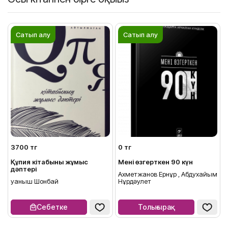
Сатып алу
Сатып алу
3700 тг
0 тг
Құпия кітабының жұмыс
Мені өзгерткен 90 күн
дәптері
Ахметжанов Ернұр , Абдухайым
Қуаныш Шонбай
Нұрдәулет
Себетке
Толығырақ