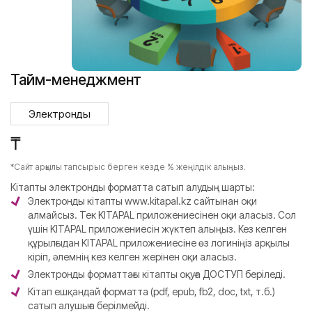
Тайм-менеджмент
Электронды
₸
*Сайт арқылы тапсырыс берген кезде % жеңілдік алыңыз.
Кітапты электронды форматта сатып алудың шарты:
Электронды кітапты www.kitapal.kz сайтынан оқи
алмайсыз. Тек KITAPAL приложениесінен оқи аласыз. Сол
үшін KITAPAL приложениесін жүктеп алыңыз. Кез келген
құрылғыдан KITAPAL приложениесіне өз логиніңіз арқылы
кіріп, әлемнің кез келген жерінен оқи аласыз.
Электронды форматтағы кітапты оқуға ДОСТУП беріледі.
Кітап ешқандай форматта (pdf, epub, fb2, doc, txt, т.б.)
сатып алушыға берілмейді.