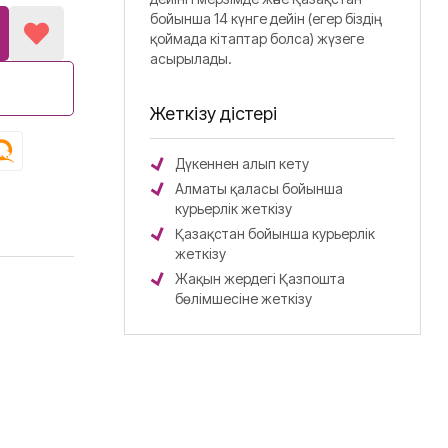
бойынша 14 күнге дейін (егер біздің
қоймада кітаптар болса) жүзеге
асырылады.
Жеткізу әдістері
Дүкеннен алып кету
Алматы қаласы бойынша
курьерлік жеткізу
Қазақстан бойынша курьерлік
жеткізу
Жақын жердегі Қазпошта
бөлімшесіне жеткізу