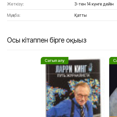
Жеткізу:
3-тен 14 күнге дейін
Мұқаба:
Қатты
Осы кітаппен бірге оқыңыз
Сатып алу
С