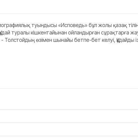
рафиялық туындысы «Исповедь» бұл жолы қазақ тіліне
ұдай туралы кішкентайынан ойландырған сұрақтарға жауа
- Толстойдың өзімен шынайы бетпе-бет келуі, Құдайды із