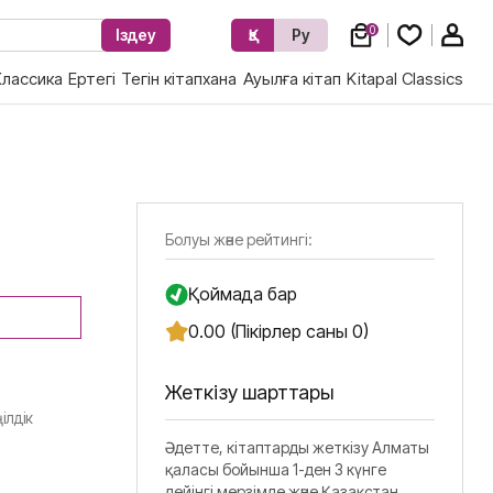
0
Іздеу
Қз
Ру
Классика
Ертегі
Тегін кітапхана
Ауылға кітап
Kitapal Classics
Болуы және рейтингі:
Қоймада бар
0.00 (Пікірлер саны 0)
Жеткізу шарттары
ілдік
Әдетте, кітаптарды жеткізу Алматы
қаласы бойынша 1-ден 3 күнге
дейінгі мерзімде және Қазақстан