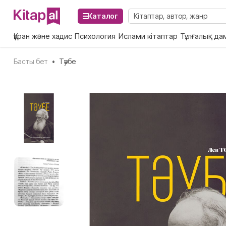
Каталог
Құран және хадис
Психология
Ислами кітаптар
Тұлғалық да
Басты бет
•
Тәубе