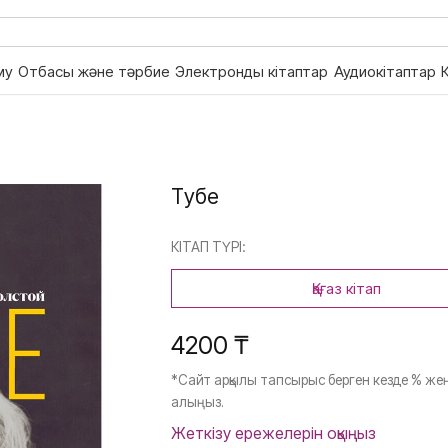
му
Отбасы және тәрбие
Электронды кітаптар
Аудиокітаптар
Тәубе
КІТАП ТҮРІ:
Қағаз кітап
4200 ₸
*Сайт арқылы тапсырыс берген кезде % жең
алыңыз.
Жеткізу ережелерін оқыңыз