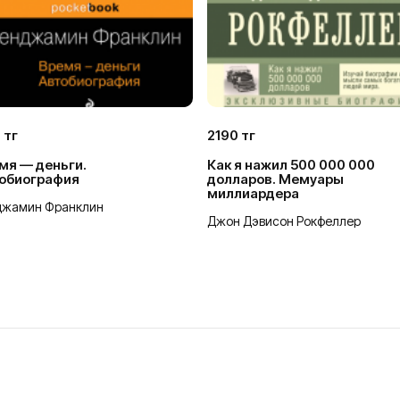
 тг
2190 тг
мя — деньги.
Как я нажил 500 000 000
обиография
долларов. Мемуары
миллиардера
джамин Франклин
Джон Дэвисон Рокфеллер