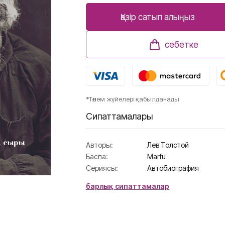
Қазір сатып алыңыз
себетке
*Төлем жүйелері қабылданады
Сипаттамалары
Авторы:
Лев Толстой
Баспа:
Marfu
Сериясы:
Автобиография
барлық сипаттамалар