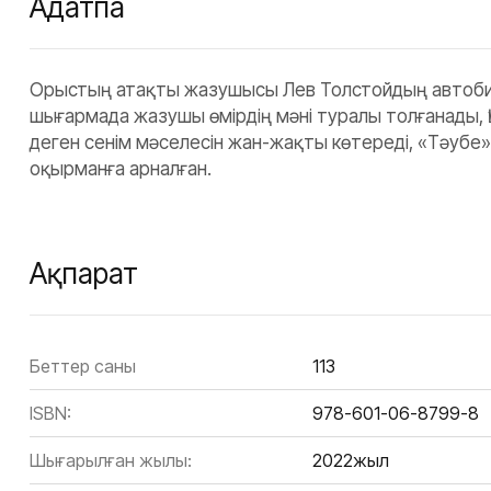
Аңдатпа
Орыстың атақты жазушысы Лев Толстойдың автобиог
шығармада жазушы өмірдің мәні туралы толғанады, Қ
деген сенім мәселесін жан-жақты көтереді, «Тәубе» 
оқырманға арналған.
Ақпарат
Беттер саны
113
ISBN:
978-601-06-8799-8
Шығарылған жылы:
2022жыл