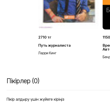
2710 тг
1150
Путь журналиста
Вре
Авт
Ларри Кинг
Бен
Пікірлер (0)
Пікір қалдыру үшін жүйеге кіріңіз