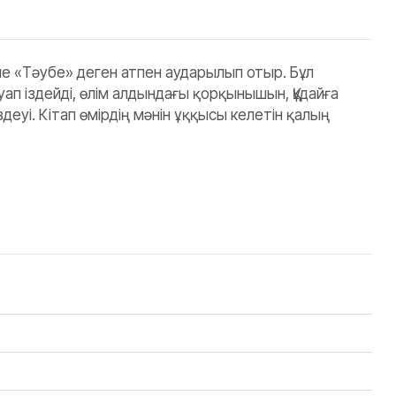
 «Тәубе» деген атпен аударылып отыр. Бұл
п іздейді, өлім алдындағы қорқынышын, Құдайға
деуі. Кітап өмірдің мәнін ұққысы келетін қалың