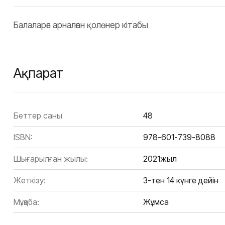
Балаларға арналған қолөнер кітабы
Ақпарат
Беттер саны
48
ISBN:
978-601-739-8088
Шығарылған жылы:
2021жыл
Жеткізу:
3-тен 14 күнге дейін
Мұқаба:
Жұмсақ