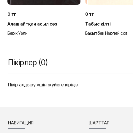
0 тг
0 тг
Алаш айтқан асыл сөз
Табыс кілті
Берік Уәли
Бақытбек Нұрпейісов
Пікірлер (0)
Пікір қалдыру үшін жүйеге кіріңіз
НАВИГАЦИЯ
ШАРТТАР