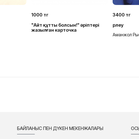
1000 тг
3400 тг
"Айт құтты болсын!" әріптері
Өрлеу
жазылған карточка
Аманжол Ры
БАЙЛАНЫС ПЕН ДҮКЕН МЕКЕНЖАЛАРЫ
ҚО