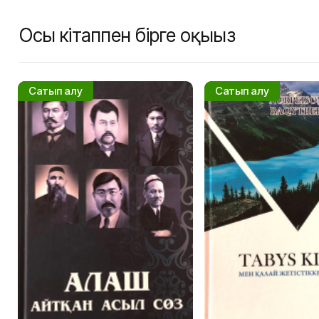
Осы кітаппен бірге оқыңыз
Сатып алу
Сатып алу