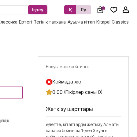
0
Іздеу
Қз
Ру
Классика
Ертегі
Тегін кітапхана
Ауылға кітап
Kitapal Classics
Болуы және рейтингі:
Қоймада жоқ
0.00 (Пікірлер саны 0)
Жеткізу шарттары
ілдік
Әдетте, кітаптарды жеткізу Алматы
қаласы бойынша 1-ден 3 күнге
дейінгі мерзімде және Қазақстан