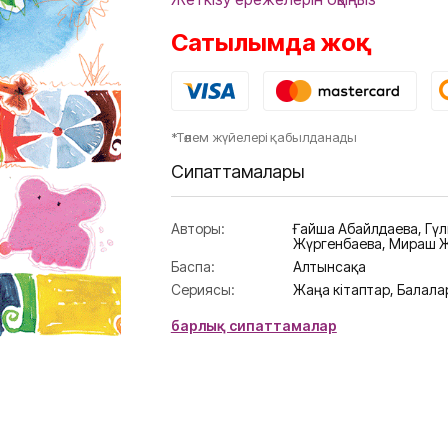
Сатылымда жоқ
*Төлем жүйелері қабылданады
Сипаттамалары
Авторы:
Ғайша Абайлдаева
,
Гү
Жүргенбаева
,
Мираш Ж
Баспа:
Алтынсақа
Сериясы:
Жаңа кітаптар,
Балалар
барлық сипаттамалар