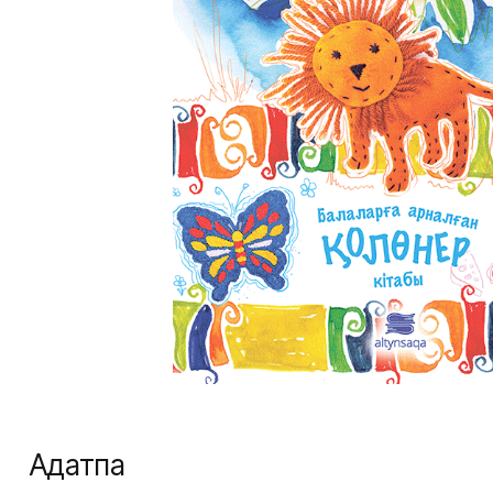
Аңдатпа