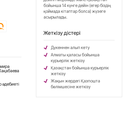
бойынша 14 күнге дейін (егер біздің
қоймада кітаптар болса) жүзеге
асырылады.
Жеткізу әдістері
Дүкеннен алып кету
Алматы қаласы бойынша
курьерлік жеткізу
лмира
Қазақстан бойынша курьерлік
ақабаева
жеткізу
Жақын жердегі Қазпошта
 әдебиеті
бөлімшесіне жеткізу