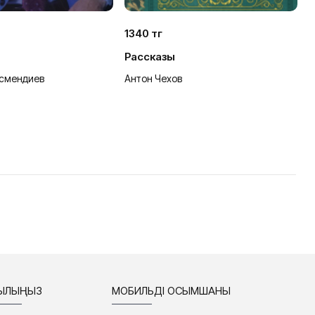
1340 тг
1
Рассказы
П
смендиев
Антон Чехов
Л
СЫЛЫҢЫЗ
МОБИЛЬДІ ҚОСЫМШАНЫ