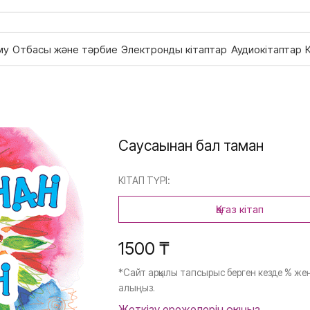
му
Отбасы және тәрбие
Электронды кітаптар
Аудиокітаптар
Саусағынан бал тамған
КІТАП ТҮРІ:
Қағаз кітап
1500 ₸
*Сайт арқылы тапсырыс берген кезде % жең
алыңыз.
Жеткізу ережелерін оқыңыз