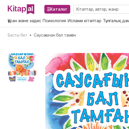
Каталог
Құран және хадис
Психология
Ислами кітаптар
Тұлғалық да
Басты бет
•
Саусағынан бал тамған