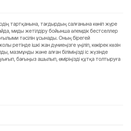
мірдің тартқанына, тағдырдың салғанына көніп жүре
 орайда, миды жетілдіру бойынша әлемдік бестселлер
ғылыми тәсілін ұсынады. Оның бірегей
 ретінде ішкі жан дүниеңізге үңіліп, көкірек көзін
ды, мазмұнды және алған біліміңізді іс жүзінде
уығып, бағыңыз ашылып, өміріңізді құтқа толтыруға