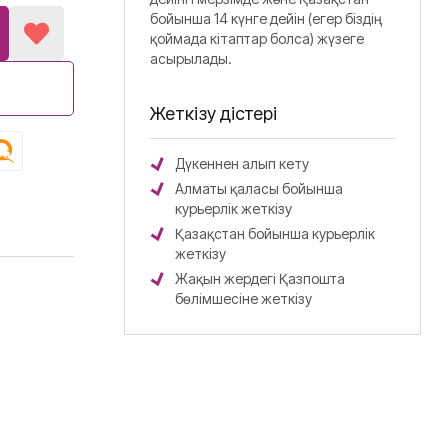
бойынша 14 күнге дейін (егер біздің
қоймада кітаптар болса) жүзеге
асырылады.
Жеткізу әдістері
Дүкеннен алып кету
Алматы қаласы бойынша
курьерлік жеткізу
Қазақстан бойынша курьерлік
жеткізу
Жақын жердегі Қазпошта
бөлімшесіне жеткізу