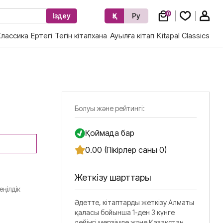
0
Іздеу
Қз
Ру
Классика
Ертегі
Тегін кітапхана
Ауылға кітап
Kitapal Classics
Болуы және рейтингі:
Қоймада бар
0.00 (Пікірлер саны 0)
Жеткізу шарттары
еңілдік
Әдетте, кітаптарды жеткізу Алматы
қаласы бойынша 1-ден 3 күнге
дейінгі мерзімде және Қазақстан