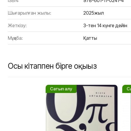
ISBN:
978-601-11-0241-4
Шығарылған жылы:
2025жыл
Жеткізу:
3-тен 14 күнге дейін
Мұқаба:
Қатты
Осы кітаппен бірге оқыңыз
Сатып алу
С