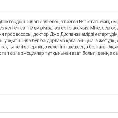
ектердің ішіндегі елді елең еткізген № 1 кітап
.
Әсілі, ө
із кез келген сәтте өмірімізді өзгерте аламыз. Міне, осы
я профессоры, доктор Джо Диспенза өмірді өзгертудің 
уақыт ішінде бұл бағдарлама қалағаныңызға жетудің жолы
ақты нені өзгерткіңіз келетінін шешсеңіз болғаны. Ақыл
ап сізге эмоциялар тұтқынынан азат болып, деніңіз са