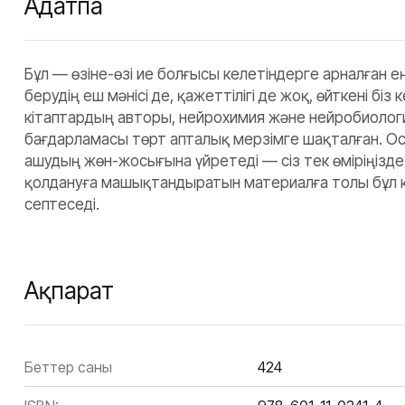
Аңдатпа
Бұл — өзіне-өзі ие болғысы келетіндерге арналған еңб
берудің еш мәнісі де, қажеттілігі де жоқ, өйткені б
кітаптардың авторы, нейрохимия және нейробиологи
бағдарламасы төрт апталық мерзімге шақталған. Осы 
ашудың жөн-жосығына үйретеді — сіз тек өміріңізде н
қолдануға машықтандыратын материалға толы бұл кіт
септеседі.
Ақпарат
Беттер саны
424