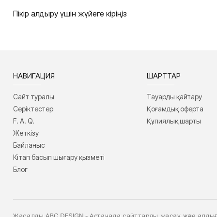
Пікір қалдыру үшін жүйеге кіріңіз
НАВИГАЦИЯ
ШАРТТАР
Сайт туралы
Тауарды қайтару
Серіктестер
Қоғамдық оферта
F. A. Q.
Құпиялық шарты
Жеткізу
Байланыс
Кітап басып шығару қызметі
Блог
Жасалды
- Астанада сайттарды жасау және алд