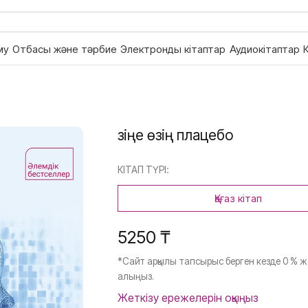
му
Отбасы және тәрбие
Электронды кітаптар
Аудиокітаптар
Өзіңе өзің плацебо
КІТАП ТҮРІ:
Қағаз кітап
5250 ₸
*Сайт арқылы тапсырыс берген кезде 0 % ж
алыңыз.
Жеткізу ережелерін оқыңыз