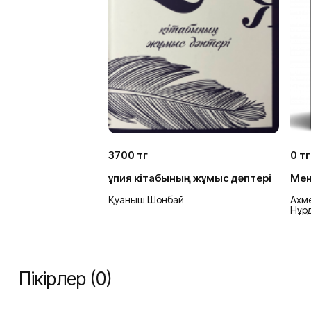
3700 тг
0 тг
Құпия кітабының жұмыс дәптері
Мен
Қуаныш Шонбай
Ахм
Нұр
Пікірлер (0)