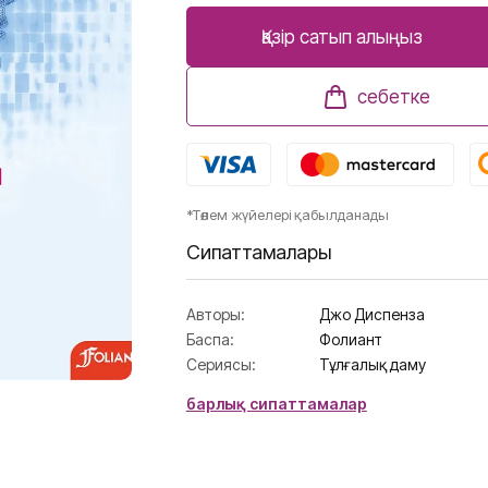
Қазір сатып алыңыз
себетке
*Төлем жүйелері қабылданады
Сипаттамалары
Авторы:
Джо Диспенза
Баспа:
Фолиант
Сериясы:
Тұлғалық даму
барлық сипаттамалар