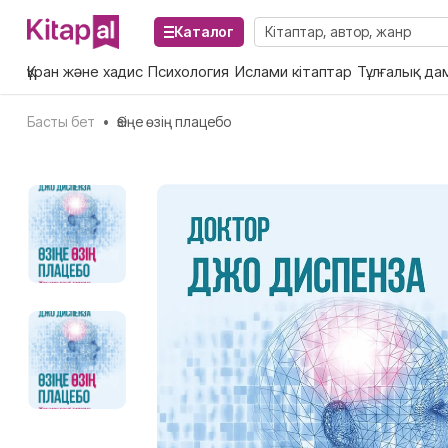
Каталог
Құран және хадис
Психология
Ислами кітаптар
Тұлғалық да
Басты бет
•
Өзіңе өзің плацебо