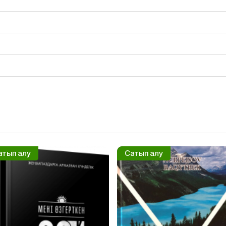
атып алу
Сатып алу