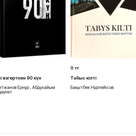
0 тг
і өзгерткен 90 күн
Табыс кілті
етжанов Ернұр , Абдухайым
Бақытбек Нұрпейісов
дәулет