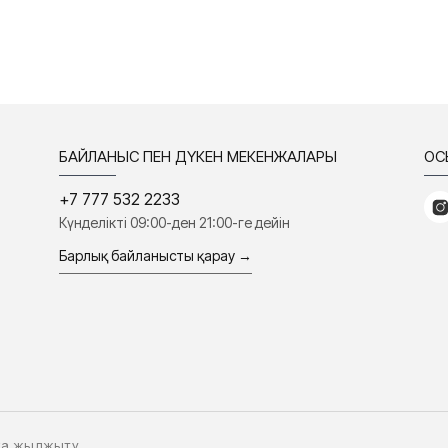
БАЙЛАНЫС ПЕН ДҮКЕН МЕКЕНЖАЛАРЫ
ҚО
+7 777 532 2233
Күнделікті 09:00-ден 21:00-ге дейін
Барлық байланысты қарау →
ыға жылжыту