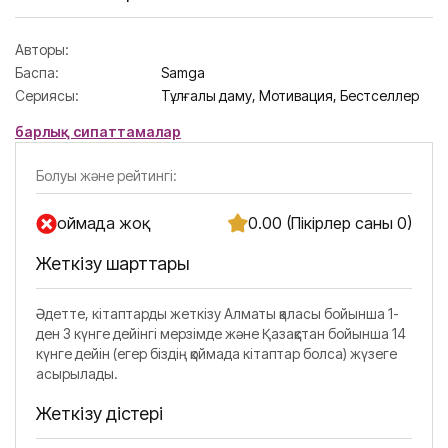
Авторы:
Баспа:
Samga
Сериясы:
Тұлғалық даму,
Мотивация,
Бестселлер
барлық сипаттамалар
Болуы және рейтингі:
Қоймада жоқ
0.00 (Пікірлер саны 0)
Жеткізу шарттары
Әдетте, кітаптарды жеткізу Алматы қаласы бойынша 1-
ден 3 күнге дейінгі мерзімде және Қазақстан бойынша 14
күнге дейін (егер біздің қоймада кітаптар болса) жүзеге
асырылады.
Жеткізу әдістері