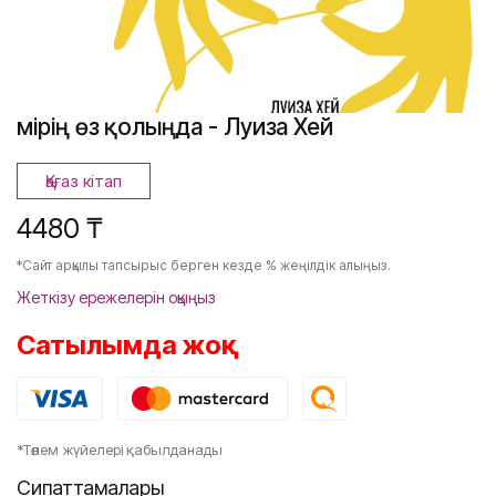
Өмірің өз қолыңда - Луиза Хей
Қағаз кітап
4480 ₸
*Сайт арқылы тапсырыс берген кезде % жеңілдік алыңыз.
Жеткізу ережелерін оқыңыз
Сатылымда жоқ
*Төлем жүйелері қабылданады
Сипаттамалары