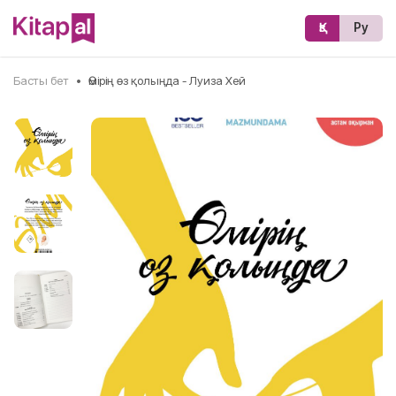
Қз
Ру
Басты бет
•
Өмірің өз қолыңда - Луиза Хей