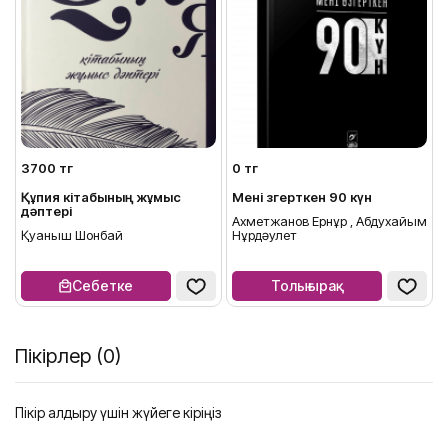
3700 тг
0 тг
л
Құпия кітабының жұмыс
Мені өзгерткен 90 күн
дәптері
Ахметжанов Ернұр , Абдухайым
Қуаныш Шонбай
Нұрдәулет
Себетке
Толығырақ
Пікірлер (0)
Пікір қалдыру үшін жүйеге кіріңіз