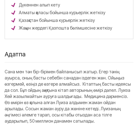
Дүкеннен алып кету
Алматы қаласы бойынша курьерлік жеткізу
Қазақстан бойынша курьерлік жеткізу
Жақын жердегі Қазпошта бөлімшесіне жеткізу
Аңдатпа
Сана мен тән бір-бірімен байланысып жатыр. Егер тәнің
ауырса, оның басты себебін санадан іздеген жөн. Ойыңыз
өзгермей, өзіңіз де өзгере алмайсыз. Кітаптың басты идеясы
да сол. Бұл ойдың ақиқтына кітап авторының өмірі дәлел. Луиза
Хей жазылмайтын ауруға шалдығады. Медицина дәрменсіз.
Өз өмірін өз қолына алған Луиза алдымен жаман ойдан
арылады. Сосын жаман ауру да жөніне кетеді. Луизаның
әңгімесі әлемге тарап, осы кітабы отыздан аса тілге
аударылып, 50 миллион данамен сатылады.