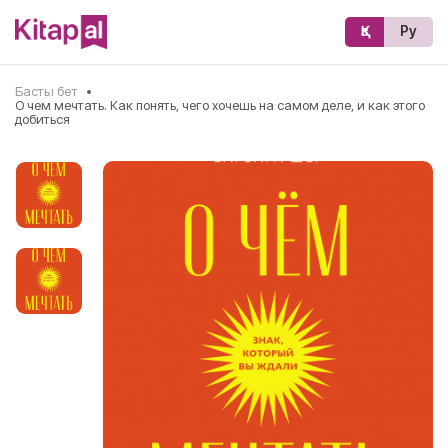
Қз
Ру
Басты бет
•
О чем мечтать. Как понять, чего хочешь на самом деле, и как этого
добиться