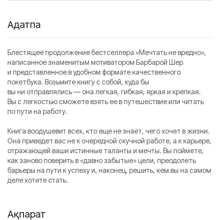
Аңдатпа
Блестящее продолжение бестселлера «Мечтать не вредно»,
написанное знаменитым мотиватором Барбарой Шер
и представленное в удобном формате качественного
покетбука. Возьмите книгу с собой, куда бы
вы ни отправлялись — она легкая, гибкая, яркая и крепкая.
Вы с легкостью сможете взять ее в путешествие или читать
по пути на работу.
Книга воодушевит всех, кто еще не знает, чего хочет в жизни.
Она приведет вас не к очередной скучной работе, а к карьере,
отражающей ваши истинные таланты и мечты. Вы поймете,
как заново поверить в «давно забытые» цели, преодолеть
барьеры на пути к успеху и, наконец, решить, кем вы на самом
деле хотите стать.
Ақпарат