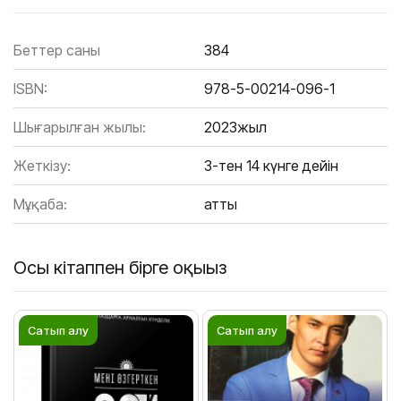
Беттер саны
384
ISBN:
978-5-00214-096-1
Шығарылған жылы:
2023жыл
Жеткізу:
3-тен 14 күнге дейін
Мұқаба:
Қатты
Осы кітаппен бірге оқыңыз
Сатып алу
Сатып алу