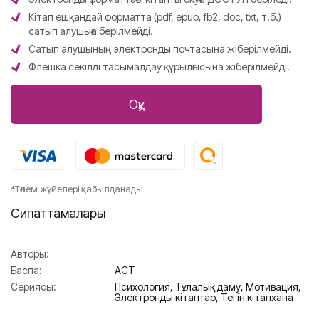
Кітап ешқандай форматта (pdf, epub, fb2, doc, txt, т.б.)
сатып алушыға берілмейді.
Сатып алушының электронды почтасына жіберілмейді.
Флешка секілді тасымалдау құрылғысына жіберілмейді.
Оқу
*Төлем жүйелері қабылданады
Сипаттамалары
Авторы:
Баспа:
АСТ
Сериясы:
Психология,
Тұлғалық даму,
Мотивация,
Электронды кітаптар,
Тегін кітапхана