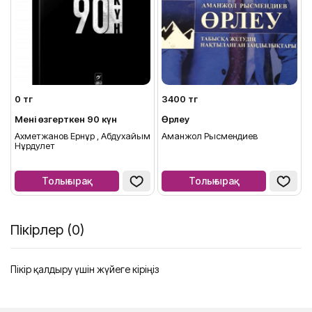
0 тг
3400 тг
Мені өзгерткен 90 күн
Өрлеу
Ахметжанов Ернұр , Абдухайым
Аманжол Рысмендиев
Нұрдәулет
Толығырақ
Толығырақ
Пікірлер (0)
Пікір қалдыру үшін жүйеге кіріңіз