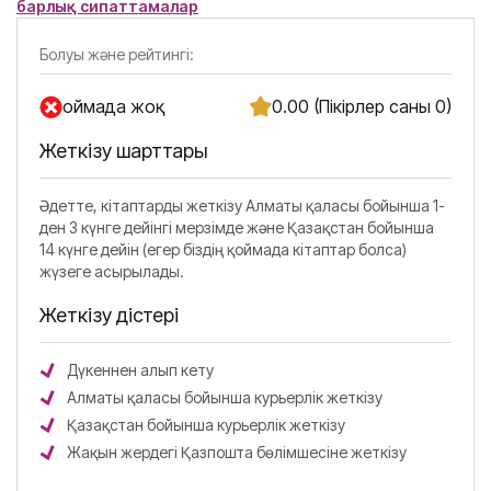
барлық сипаттамалар
Болуы және рейтингі:
Қоймада жоқ
0.00 (Пікірлер саны 0)
Жеткізу шарттары
Әдетте, кітаптарды жеткізу Алматы қаласы бойынша 1-
ден 3 күнге дейінгі мерзімде және Қазақстан бойынша
14 күнге дейін (егер біздің қоймада кітаптар болса)
жүзеге асырылады.
Жеткізу әдістері
Дүкеннен алып кету
Алматы қаласы бойынша курьерлік жеткізу
Қазақстан бойынша курьерлік жеткізу
Жақын жердегі Қазпошта бөлімшесіне жеткізу