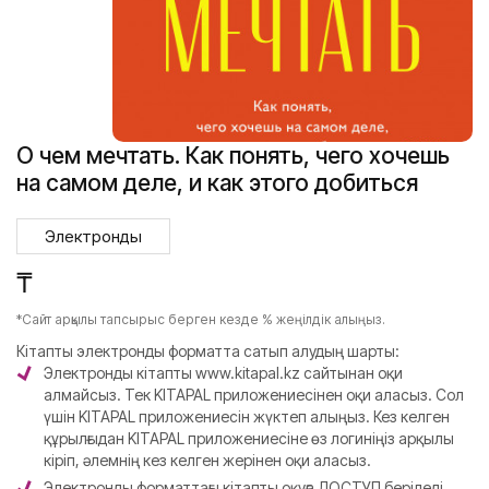
О чем мечтать. Как понять, чего хочешь
на самом деле, и как этого добиться
Электронды
₸
*Сайт арқылы тапсырыс берген кезде % жеңілдік алыңыз.
Кітапты электронды форматта сатып алудың шарты:
Электронды кітапты www.kitapal.kz сайтынан оқи
алмайсыз. Тек KITAPAL приложениесінен оқи аласыз. Сол
үшін KITAPAL приложениесін жүктеп алыңыз. Кез келген
құрылғыдан KITAPAL приложениесіне өз логиніңіз арқылы
кіріп, әлемнің кез келген жерінен оқи аласыз.
Электронды форматтағы кітапты оқуға ДОСТУП беріледі.