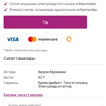
Сатып алушының электронды почтасына жіберілмейді.
Флешка секілді тасымалдау құрылғысына жіберілмейді.
Оқу
*Төлем жүйелері қабылданады
Сипаттамалары
Авторы:
Харуки Мураками
Баспа:
АСТ
Сериясы:
Көркем әдебиет,
Тегін кітапхана,
Электронды кітаптар
барлық сипаттамалар
Болуы және рейтингі: