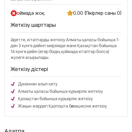
Қоймада жоқ
0.00 (Пікірлер саны 0)
Жеткізу шарттары
Әдетте, кітаптарды жеткізу Алматы қаласы бойынша 1-
ден 3 күнге дейінгі мерзімде және Қазақстан бойынша
14 күнге дейін (егер біздің қоймада кітаптар болса)
жүзеге асырылады.
Жеткізу әдістері
Дүкеннен алып кету
Алматы қаласы бойынша курьерлік жеткізу
Қазақстан бойынша курьерлік жеткізу
Жақын жердегі Қазпошта бөлімшесіне жеткізу
Аңдатпа