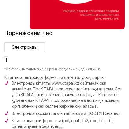
Норвежский лес
Электронды
₸
*Сайт арқылы тапсырыс берген кезде % жеңілдік алыңыз.
Кітапты электронды форматта сатып алудың шарты:
Электронды кітапты www.kitapal.kz сайтынан оқи
алмайсыз. Тек KITAPAL приложениесінен оқи аласыз. Сол
үшін KITAPAL приложениесін жүктеп алыңыз. Кез келген
құрылғыдан KITAPAL приложениесіне өз логиніңіз арқылы
кіріп, әлемнің кез келген жерінен оқи аласыз.
Электронды форматтағы кітапты оқуға ДОСТУП беріледі.
Кітап ешқандай форматта (pdf, epub, fb2, doc, txt, т.б.)
сатып алушыға берілмейді.