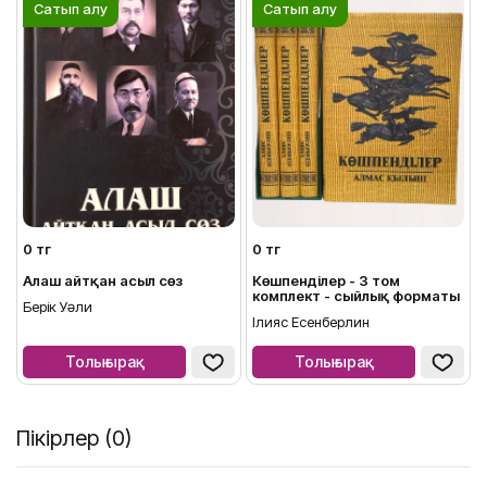
Сатып алу
Сатып алу
0 тг
0 тг
Алаш айтқан асыл сөз
Көшпенділер - 3 том
комплект - сыйлық форматы
Берік Уәли
Ілияс Есенберлин
Толығырақ
Толығырақ
Пікірлер (0)