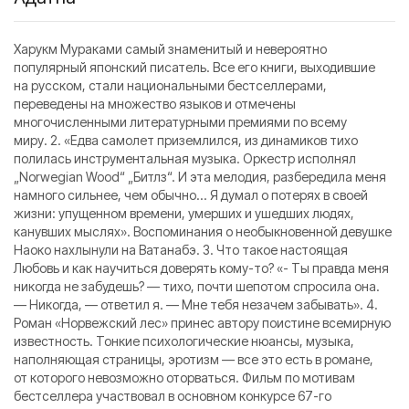
Харукм Мураками самый знаменитый и невероятно
популярный японский писатель. Все его книги, выходившие
на русском, стали национальными бестселлерами,
переведены на множество языков и отмечены
многочисленными литературными премиями по всему
миру. 2. «Едва самолет приземлился, из динамиков тихо
полилась инструментальная музыка. Оркестр исполнял
„Norwegian Wood“ „Битлз“. И эта мелодия, разбередила меня
намного сильнее, чем обычно... Я думал о потерях в своей
жизни: упущенном времени, умерших и ушедших людях,
канувших мыслях». Воспоминания о необыкновенной девушке
Наоко нахлынули на Ватанабэ. 3. Что такое настоящая
Любовь и как научиться доверять кому-то? «- Ты правда меня
никогда не забудешь? — тихо, почти шепотом спросила она.
— Никогда, — ответил я. — Мне тебя незачем забывать». 4.
Роман «Норвежский лес» принес автору поистине всемирную
известность. Тонкие психологические нюансы, музыка,
наполняющая страницы, эротизм — все это есть в романе,
от которого невозможно оторваться. Фильм по мотивам
бестселлера участвовал в основном конкурсе 67-го