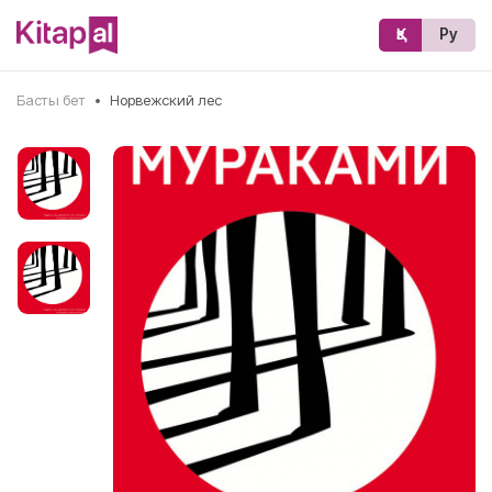
Қз
Ру
Басты бет
•
Норвежский лес