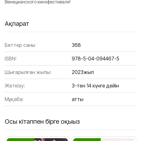
Венецианского кинофестиваля!
Ақпарат
Беттер саны
368
ISBN:
978-5-04-094467-5
Шығарылған жылы:
2023жыл
Жеткізу:
3-тен 14 күнге дейін
Мұқаба:
Қатты
Осы кітаппен бірге оқыңыз