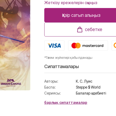
Жеткізу ережелерін оқыңыз
Қазір сатып алыңыз
себетке
*Төлем жүйелері қабылданады
Сипаттамалары
Авторы:
К. С. Луис
Баспа:
Steppe $ World
Сериясы:
Балалар әдебиеті
барлық сипаттамалар