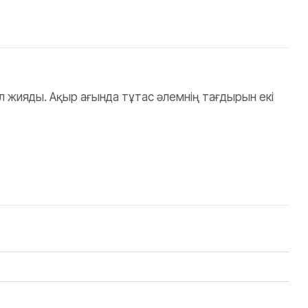
 жияды. Ақыр ағында тұтас әлемнің тағдырын екі