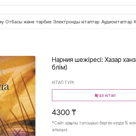
му
Отбасы және тәрбие
Электронды кітаптар
Аудиокітаптар
Нарния шежіресі: Хазар ханз
бөлім)
КІТАП ТҮРІ:
Қағаз кітап
4300 ₸
*Сайт арқылы тапсырыс берген кезде % жең
алыңыз.