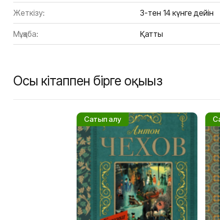
Жеткізу:
3-тен 14 күнге дейін
Мұқаба:
Қатты
Осы кітаппен бірге оқыңыз
Сатып алу
С