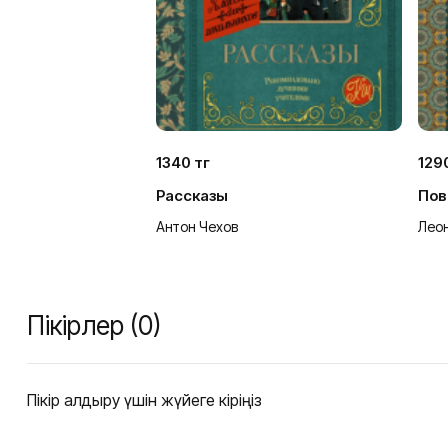
1340 тг
129
Рассказы
Пов
Антон Чехов
Лео
Пікірлер (0)
Пікір қалдыру үшін жүйеге кіріңіз