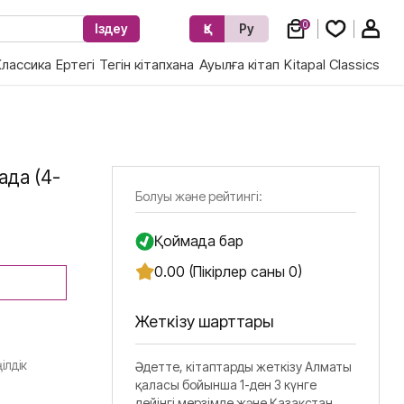
0
Іздеу
Қз
Ру
Классика
Ертегі
Тегін кітапхана
Ауылға кітап
Kitapal Classics
ада (4-
Болуы және рейтингі:
Қоймада бар
0.00 (Пікірлер саны 0)
Жеткізу шарттары
ілдік
Әдетте, кітаптарды жеткізу Алматы
қаласы бойынша 1-ден 3 күнге
дейінгі мерзімде және Қазақстан