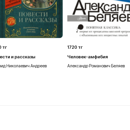
0 тг
1720 тг
ести и рассказы
Человек-амфибия
нид Николаевич Андреев
Александр Романович Беляев