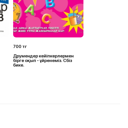
700 тг
Дәрумендер кейіпкерлермен
бірге оқып - ұйренеміз. Сәбіз
бике.