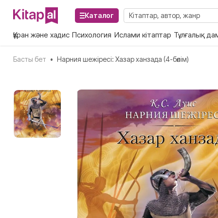
Каталог
Құран және хадис
Психология
Ислами кітаптар
Тұлғалық да
Басты бет
•
Нарния шежіресі: Хазар ханзада (4-бөлім)