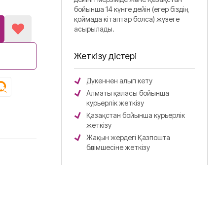
бойынша 14 күнге дейін (егер біздің
қоймада кітаптар болса) жүзеге
асырылады.
Жеткізу әдістері
Дүкеннен алып кету
Алматы қаласы бойынша
курьерлік жеткізу
Қазақстан бойынша курьерлік
жеткізу
Жақын жердегі Қазпошта
бөлімшесіне жеткізу