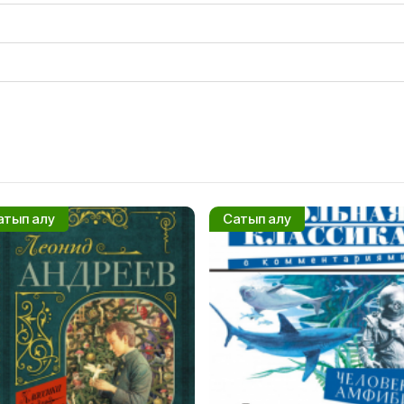
атып алу
Сатып алу