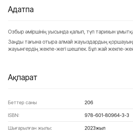
Аңдатпа
Озбыр әміршінің уысында қалып, түп тарихын ұмытқа
Заңды тағына отыра алмай жауыздардың қоршауында
жауынгердің жекпе-жегі шешпек. Бұл жай жекпе-же
Ақпарат
Беттер саны
206
ISBN:
978-601-80964-3-3
Шығарылған жылы:
2023жыл