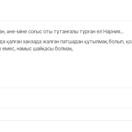
н, әне-міне соғыс оты тұтанғалы тұрған ел Нарния
.
..
 қалған ханзада жалған патшадан құтылмақ болып, қол
к емес, намыс шайқасы болмақ.