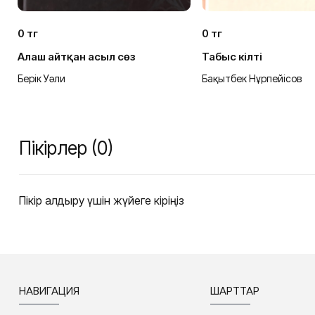
0 тг
0 тг
Алаш айтқан асыл сөз
Табыс кілті
Берік Уәли
Бақытбек Нұрпейісов
ы
Пікірлер (0)
Пікір қалдыру үшін жүйеге кіріңіз
НАВИГАЦИЯ
ШАРТТАР