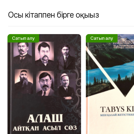
Осы кітаппен бірге оқыңыз
Сатып алу
Сатып алу