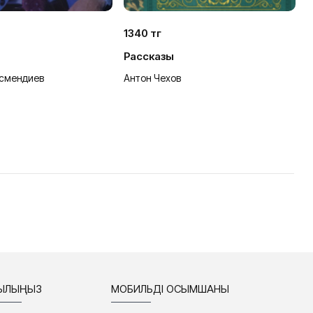
1340 тг
1
Рассказы
П
смендиев
Антон Чехов
Л
СЫЛЫҢЫЗ
МОБИЛЬДІ ҚОСЫМШАНЫ