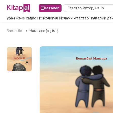
Каталог
Құран және хадис
Психология
Ислами кітаптар
Тұлғалық да
Басты бет
•
Нағыз дос (әңгіме)