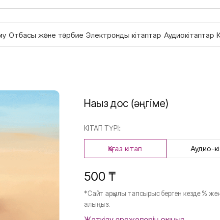
му
Отбасы және тәрбие
Электронды кітаптар
Аудиокітаптар
Нағыз дос (әңгіме)
КІТАП ТҮРІ:
Қағаз кітап
Аудио-к
500 ₸
*Сайт арқылы тапсырыс берген кезде % жең
алыңыз.
Жеткізу ережелерін оқыңыз