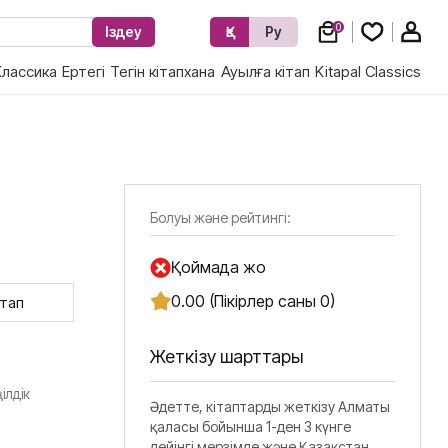
0
Іздеу
Қз
Ру
Классика
Ертегі
Тегін кітапхана
Ауылға кітап
Kitapal Classics
Болуы және рейтингі:
Қоймада жоқ
0.00 (Пікірлер саны 0)
ітап
Жеткізу шарттары
ілдік
Әдетте, кітаптарды жеткізу Алматы
қаласы бойынша 1-ден 3 күнге
дейінгі мерзімде және Қазақстан