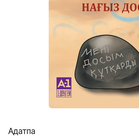
Аңдатпа