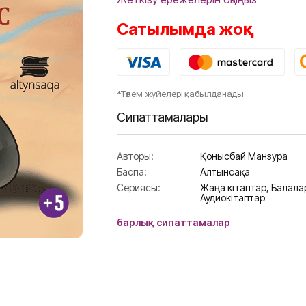
Сатылымда жоқ
*Төлем жүйелері қабылданады
Сипаттамалары
Авторы:
Қонысбай Манзура
Баспа:
Алтынсақа
Сериясы:
Жаңа кітаптар,
Балалар
Аудиокітаптар
барлық сипаттамалар