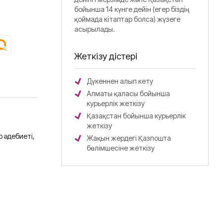
бойынша 14 күнге дейін (егер біздің
қоймада кітаптар болса) жүзеге
асырылады.
Жеткізу әдістері
Дүкеннен алып кету
Алматы қаласы бойынша
курьерлік жеткізу
Қазақстан бойынша курьерлік
жеткізу
 әдебиеті,
Жақын жердегі Қазпошта
бөлімшесіне жеткізу