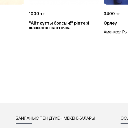
1000 тг
3400 тг
"Айт құтты болсын!" әріптері
Өрлеу
жазылған карточка
Аманжол Ры
БАЙЛАНЫС ПЕН ДҮКЕН МЕКЕНЖАЛАРЫ
ҚО