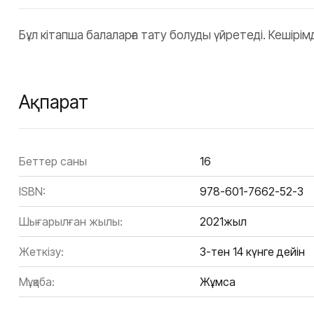
Бұл кітапша балаларға тату болуды үйретеді. Кешірімд
Ақпарат
Беттер саны
16
ISBN:
978-601-7662-52-3
Шығарылған жылы:
2021жыл
Жеткізу:
3-тен 14 күнге дейін
Мұқаба:
Жұмсақ