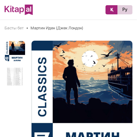
Қз
Ру
Басты бет
•
Мартин Иден (Джек Лондон)