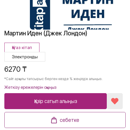
Мартин Иден (Джек Лондон)
Қағаз кітап
Электронды
6270 ₸
*Сайт арқылы тапсырыс берген кезде % жеңілдік алыңыз.
Жеткізу ережелерін оқыңыз
Қазір сатып алыңыз
себетке