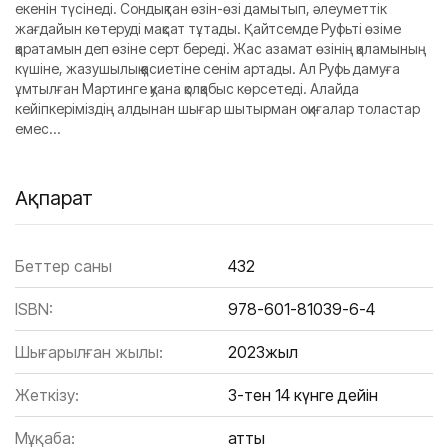
екенін түсінеді. Сондықтан өзін-өзі дамытып, әлеуметтік
жағдайын көтеруді мақсат тұтады. Қайтсемде Руфьті өзіме
қаратамын деп өзіне серт береді. Жас азамат өзінің қаламының
күшіне, жазушылық қасиетіне сенім артады. Ал Руфь дамуға
ұмтылған Мартинге қуана қолқабыс көрсетеді. Алайда
кейіпкеріміздің алдынан шығар шытырман оқиғалар толастар
емес…
Ақпарат
Беттер саны
432
ISBN:
978-601-81039-6-4
Шығарылған жылы:
2023жыл
Жеткізу:
3-тен 14 күнге дейін
Мұқаба:
Қатты