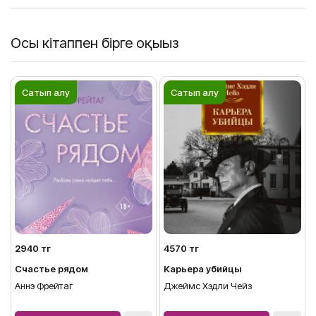
Осы кітаппен бірге оқыңыз
Сатып алу
Сатып алу
2940 тг
4570 тг
Счастье рядом
Карьера убийцы
Аннэ Фрейтаг
Джеймс Хэдли Чейз