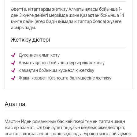
Әдетте, кітаптарды жеткізу Алматы қаласы бойынша 1-
ден 3 күнге дейінгі мерзімде және Қазақстан бойынша 14
күнге дейін (егер біздің қоймада кітаптар болса) жүзеге
асырылады.
Жеткізу әдістері
Дүкеннен алып кету
Алматы қаласы бойынша курьерлік жеткізу
Қазақстан бойынша курьерлік жеткізу
Жақын жердегі Қазпошта бөлімшесіне жеткізу
Аңдатпа
Мартин Иден романының бас кейіпкері төмен таптан шыққан
жас ер азамат. Ол бай әулеттің қызын кездейсоқ кездестіріп,
оған алғаш қарағаннан-ақ ғашық болады. Бірақ ол қызға лайық емес