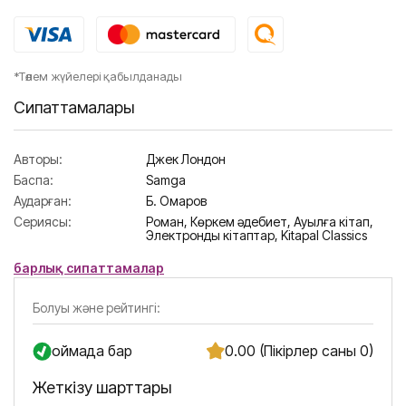
*Төлем жүйелері қабылданады
Сипаттамалары
Авторы:
Джек Лондон
Баспа:
Samga
Аударған:
Б. Омаров
Сериясы:
Роман,
Көркем әдебиет,
Ауылға кітап,
Электронды кітаптар,
Kitapal Classics
барлық сипаттамалар
Болуы және рейтингі:
Қоймада бар
0.00 (Пікірлер саны 0)
Жеткізу шарттары