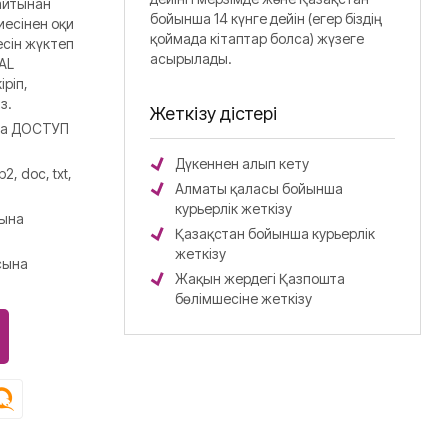
сайтынан
бойынша 14 күнге дейін (егер біздің
иесінен оқи
қоймада кітаптар болса) жүзеге
есін жүктеп
асырылады.
AL
іріп,
з.
Жеткізу әдістері
уға ДОСТУП
Дүкеннен алып кету
2, doc, txt,
Алматы қаласы бойынша
курьерлік жеткізу
сына
Қазақстан бойынша курьерлік
жеткізу
сына
Жақын жердегі Қазпошта
бөлімшесіне жеткізу