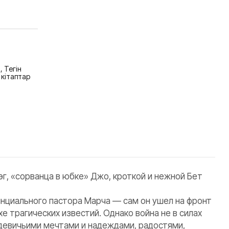
,
Тегін
кітаптар
, «сорванца в юбке» Джо, кроткой и нежной Бет
инциального пастора Марча — сам он ушел на фронт
е трагических известий. Однако война не в силах
девичьими мечтами и надеждами, радостями,