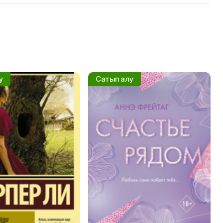
у
Сатып алу