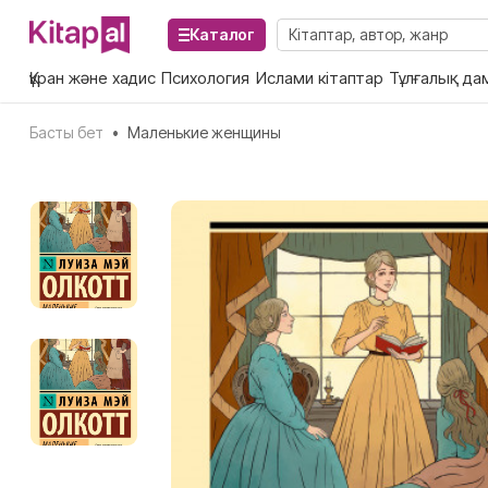
Каталог
Құран және хадис
Психология
Ислами кітаптар
Тұлғалық да
Басты бет
•
Маленькие женщины