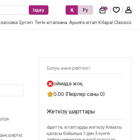
0
Іздеу
Қз
Ру
Классика
Ертегі
Тегін кітапхана
Ауылға кітап
Kitapal Classics
Болуы және рейтингі:
Қоймада жоқ
0.00 (Пікірлер саны 0)
Жеткізу шарттары
ілдік
Әдетте, кітаптарды жеткізу Алматы
қаласы бойынша 1-ден 3 күнге
дың шарты:
дейінгі мерзімде және Қазақстан