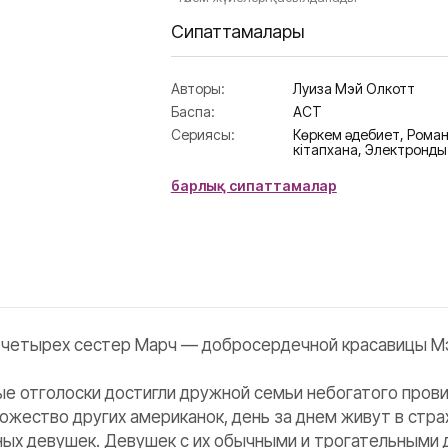
Сипаттамалары
Авторы:
Луиза Мэй Олкотт
Баспа:
АСТ
Сериясы:
Көркем әдебиет,
Роман
кітапхана,
Электронды 
барлық сипаттамалар
четырех сестер Марч — добросердечной красавицы Мэг
ные отголоски достигли дружной семьи небогатого пров
ожество других американок, день за днем живут в страх
ых девушек. Девушек с их обычными и трогательными 