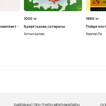
1000 тг
1880 тг
комплект -
Қазіргі қазақ сатирасы
Пойди пос
Алтын қалам
Харпер Ли
БАЙЛАНЫС ПЕН ДҮКЕН МЕКЕНЖАЛАРЫ
ҚО