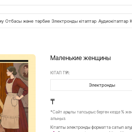
му
Отбасы және тәрбие
Электронды кітаптар
Аудиокітаптар
Маленькие женщины
КІТАП ТҮРІ:
Электронды
₸
*Сайт арқылы тапсырыс берген кезде % жең
алыңыз.
Кітапты электронды форматта сатып алу