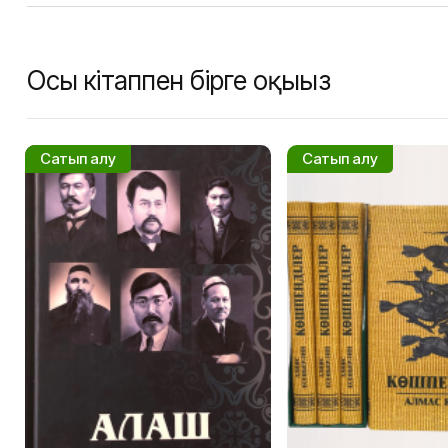
Осы кітаппен бірге оқыңыз
Сатып алу
Сатып алу