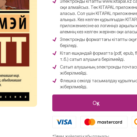
Электронды кітапты www.kitapal.kz 
оқи алмайсыз. Тек KITAPAL приложен
аласыз. Сол үшін KITAPAL приложени
алыңыз. Кез келген құрылғыдан KITAP
приложениесіне өз логиніңіз арқылы к
әлемнің кез келген жерінен оқи аласы
Электронды форматтағы кітапты оқ
беріледі.
Кітап ешқандай форматта (pdf, epub, fb
т.б.) сатып алушыға берілмейді.
Сатып алушының электронды почта
жіберілмейді.
Флешка секілді тасымалдау құрылғы
жіберілмейді.
Оқу
*Төлем жүйелері қабылданады