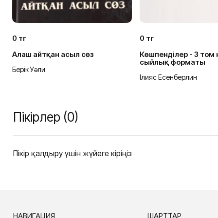
0 тг
0 тг
Алаш айтқан асыл сөз
Көшпенділер - 3 том 
сыйлық форматы
Берік Уәли
Ілияс Есенберлин
Пікірлер (0)
Пікір қалдыру үшін жүйеге кіріңіз
НАВИГАЦИЯ
ШАРТТАР