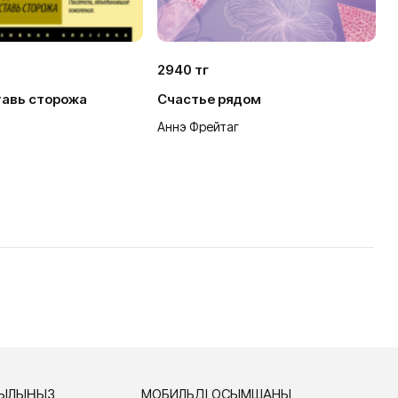
2940 тг
4
тавь сторожа
Счастье рядом
К
Аннэ Фрейтаг
Д
СЫЛЫҢЫЗ
МОБИЛЬДІ ҚОСЫМШАНЫ