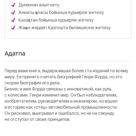
Дүкеннен алып кету
Алматы қаласы бойынша курьерлік жеткізу
Қазақстан бойынша курьерлік жеткізу
Жақын жердегі Қазпошта бөлімшесіне жеткізу
Аңдатпа
Перед вами книга, выдержавшая более ста изданий по всему
миру. Ее принято считать биографией Генри Форда, но это
скорее биография его дела.
Бизнес и имя Форда связаны с инноватикой, как руль
с колесами. Генри изменил мир. Он был наблюдателем,
изобретателем, руководителем и инженером, но вошел
в историю как «отец» автомобильной промышленности.
Он рисковал, выигрывал и ошибался, но ни на секунду
не отступал от своих принципов.