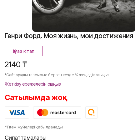
Генри Форд. Моя жизнь, мои достижения
Қағаз кітап
2140 ₸
*Сайт арқылы тапсырыс берген кезде % жеңілдік алыңыз.
Жеткізу ережелерін оқыңыз
Сатылымда жоқ
*Төлем жүйелері қабылданады
Сипаттамалары