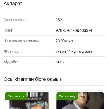
Ақпарат
Беттер саны
352
ISBN:
978-5-04-094633-4
Шығарылған жылы:
2020жыл
Жеткізу:
3-тен 14 күнге дейін
Мұқаба:
Қатты
Осы кітаппен бірге оқыңыз
Сатып алу
Сатып алу