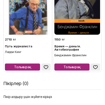
2710 тг
1150 тг
Путь журналиста
Время — деньги.
Автобиография
Ларри Кинг
Бенджамин Франклин
Толығырақ
Толығырақ
Пікірлер (0)
Пікір қалдыру үшін жүйеге кіріңіз