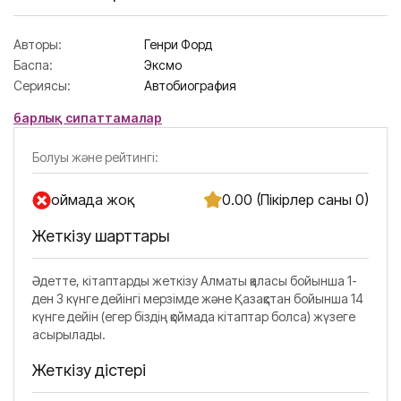
Авторы:
Генри Форд
Баспа:
Эксмо
Сериясы:
Автобиография
барлық сипаттамалар
Болуы және рейтингі:
Қоймада жоқ
0.00 (Пікірлер саны 0)
Жеткізу шарттары
Әдетте, кітаптарды жеткізу Алматы қаласы бойынша 1-
ден 3 күнге дейінгі мерзімде және Қазақстан бойынша 14
күнге дейін (егер біздің қоймада кітаптар болса) жүзеге
асырылады.
Жеткізу әдістері