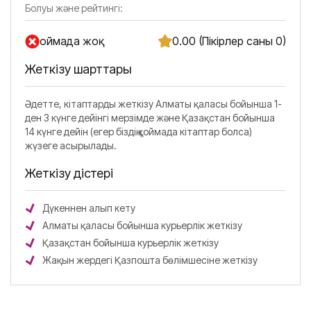
Болуы және рейтингі:
Қоймада жоқ
0.00 (Пікірлер саны 0)
Жеткізу шарттары
Әдетте, кітаптарды жеткізу Алматы қаласы бойынша 1-
ден 3 күнге дейінгі мерзімде және Қазақстан бойынша
14 күнге дейін (егер біздің қоймада кітаптар болса)
жүзеге асырылады.
Жеткізу әдістері
Дүкеннен алып кету
Алматы қаласы бойынша курьерлік жеткізу
Қазақстан бойынша курьерлік жеткізу
Жақын жердегі Қазпошта бөлімшесіне жеткізу