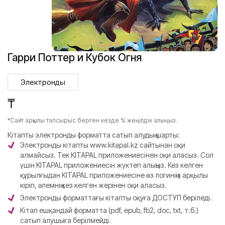
Гарри Поттер и Кубок Огня
Электронды
₸
*Сайт арқылы тапсырыс берген кезде % жеңілдік алыңыз.
Кітапты электронды форматта сатып алудың шарты:
Электронды кітапты www.kitapal.kz сайтынан оқи
алмайсыз. Тек KITAPAL приложениесінен оқи аласыз. Сол
үшін KITAPAL приложениесін жүктеп алыңыз. Кез келген
құрылғыдан KITAPAL приложениесіне өз логиніңіз арқылы
кіріп, әлемнің кез келген жерінен оқи аласыз.
Электронды форматтағы кітапты оқуға ДОСТУП беріледі.
Кітап ешқандай форматта (pdf, epub, fb2, doc, txt, т.б.)
сатып алушыға берілмейді.