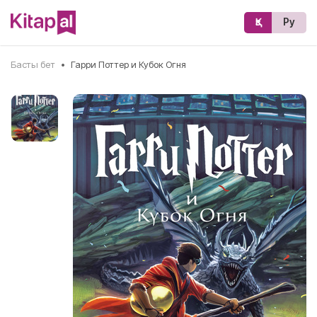
Қз
Ру
Басты бет
•
Гарри Поттер и Кубок Огня