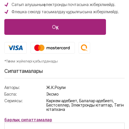
Сатып алушының электронды почтасына жіберілмейді.
Флешка секілді тасымалдау құрылғысына жіберілмейді.
Оқу
*Төлем жүйелері қабылданады
Сипаттамалары
Авторы:
Ж.К.Роулиң
Баспа:
Эксмо
Сериясы:
Көркем әдебиет,
Балалар әдебиеті,
Бестселлер,
Электронды кітаптар,
Тегін
кітапхана
барлық сипаттамалар