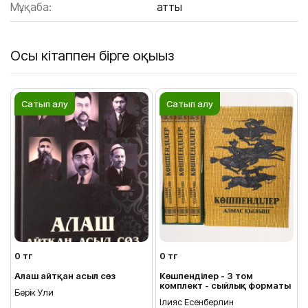
Мұқаба:
Қатты
Осы кітаппен бірге оқыңыз
Сатып алу
Сатып алу
0 тг
0 тг
Алаш айтқан асыл сөз
Көшпенділер - 3 том
комплект - сыйлық форматы
Берік Уәли
Ілияс Есенберлин