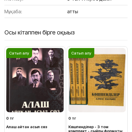
Мұқаба:
Қатты
Осы кітаппен бірге оқыңыз
Сатып алу
Сатып алу
0 тг
0 тг
Алаш айтқан асыл сөз
Көшпенділер - 3 том
комплект - сыйлық форматы