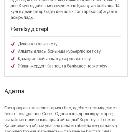
ден 3 күнге дейінгі мерзімде және Қазақстан бойынша 14
күнге дейін (егер біздің қоймада кітаптар болса) жүзеге
асырылады.
Жеткізу әдістері
Дүкеннен алып кету
Алматы қаласы бойынша курьерлік жеткізу
Қазақстан бойынша курьерлік жеткізу
Жақын жердегі Қазпошта бөлімшесіне жеткізу
Аңдатпа
Ғасырларға жалғасқан тарихы бар, әдебиет пен мәдениет
бесігі – қазақ даласы Совет Одағының ядролық қару-жарақ
сынайтын полигонына қалай айналды? Зерттеуші Тоғжан
Қасенованың «Атом улаған» дала кітабында кең даланың
төсіндегі бірінші жарылыстың тарихынан бастап, 1990