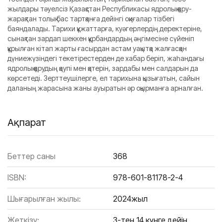
жылдары тәуелсіз Қазақстан Республикасы ядролық қару-
жарақтан толық бас тартқанға дейінгі оқиғалар тізбегі
баяндалады
.
Тарихи құжаттарға, куәгерлердің деректеріне,
сынақтан зардап шеккен құрбандардың әңгімесіне сүйеніп
құрылған кітап жарты ғасырдан астам уақытқа жалғасқан
дүниежүзіндегі текетірестерден де хабар беріп, жаһандағы
ядролық қарудың қаупі мен қатерін, зардабы мен салдарын да
көрсетеді. Зерттеушілерге, ел тарихына қызығатын, сайын
даланың жарасына жаны ауыратын әр оқырманға арналған.
Ақпарат
Беттер саны
368
ISBN:
978-601-81178-2-4
Шығарылған жылы:
2024жыл
Жеткізу:
3-тен 14 күнге дейін