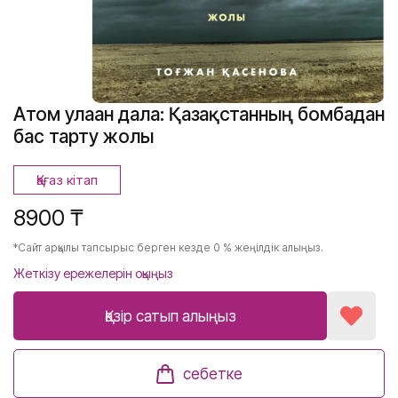
Атом улаған дала: Қазақстанның бомбадан
бас тарту жолы
Қағаз кітап
8900 ₸
*Сайт арқылы тапсырыс берген кезде 0 % жеңілдік алыңыз.
Жеткізу ережелерін оқыңыз
Қазір сатып алыңыз
себетке