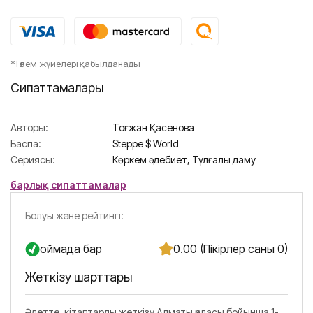
*Төлем жүйелері қабылданады
Сипаттамалары
Авторы:
Тоғжан Қасенова
Баспа:
Steppe $ World
Сериясы:
Көркем әдебиет,
Тұлғалық даму
барлық сипаттамалар
Болуы және рейтингі:
Қоймада бар
0.00 (Пікірлер саны 0)
Жеткізу шарттары
Әдетте, кітаптарды жеткізу Алматы қаласы бойынша 1-