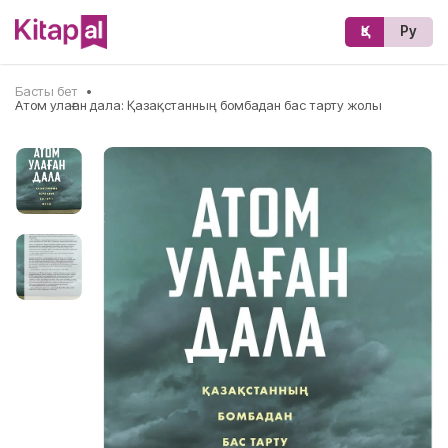
Қз
Ру
Басты бет
•
Атом улаған дала: Қазақстанның бомбадан бас тарту жолы