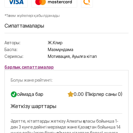
*Төлем жүйелері қабылданады
Сипаттамалары
Авторы:
Ж.Клир
Баспа:
Мазмұндама
Сериясы:
Мотивация,
Ауылға кітап
барлық сипаттамалар
Болуы және рейтингі:
Қоймада бар
0.00 (Пікірлер саны 0)
Жеткізу шарттары
Әдетте, кітаптарды жеткізу Алматы қаласы бойынша 1-
ден 3 күнге дейінгі мерзімде және Қазақстан бойынша 14
күнге дейін (егер біздің қоймада кітаптар болса) жүзеге