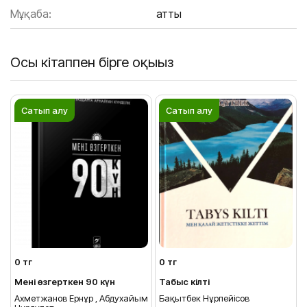
Мұқаба:
Қатты
Осы кітаппен бірге оқыңыз
Сатып алу
Сатып алу
0 тг
0 тг
Мені өзгерткен 90 күн
Табыс кілті
Ахметжанов Ернұр , Абдухайым
Бақытбек Нұрпейісов