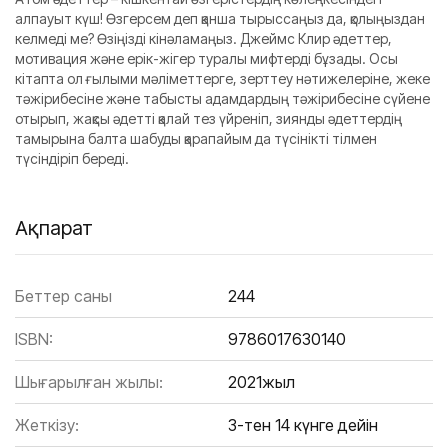
алпауыт күш! Өзгерсем деп қанша тырыссаңыз да, қолыңыздан
келмеді ме? Өзіңізді кінәламаңыз. Джеймс Клир әдеттер,
мотивация және ерік-жігер туралы мифтерді бұзады. Осы
кітапта ол ғылыми мәліметтерге, зерттеу нәтижелеріне, жеке
тәжірибесіне және табысты адамдардың тәжірибесіне сүйене
отырып, жақсы әдетті қалай тез үйреніп, зиянды әдеттердің
тамырына балта шабуды қарапайым да түсінікті тілмен
түсіндіріп береді.
Ақпарат
Беттер саны
244
ISBN:
9786017630140
Шығарылған жылы:
2021жыл
Жеткізу:
3-тен 14 күнге дейін