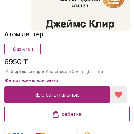
Атом әдеттер
Қағаз кітап
6950 ₸
*Сайт арқылы тапсырыс берген кезде % жеңілдік алыңыз.
Жеткізу ережелерін оқыңыз
Қазір сатып алыңыз
себетке