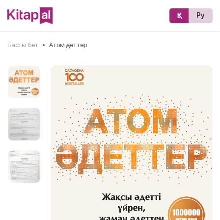
Қз
Ру
Басты бет
•
Атом әдеттер