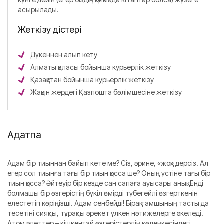
асырылады.
Жеткізу әдістері
Дүкеннен алып кету
Алматы қаласы бойынша курьерлік жеткізу
Қазақстан бойынша курьерлік жеткізу
Жақын жердегі Қазпошта бөлімшесіне жеткізу
Аңдатпа
Адам бір тиыннан байып кете ме? Сіз, әрине, «жоқ» дерсіз. Ал
егер сол тиынға тағы бір тиын қосса ше? Оның үстіне тағы бір
тиын қосса? Әйтеуір бір кезде сан сапаға ауысары анық. Енді
болмашы бір өзгерістің бүкіл өмірді түбегейлі өзгерткенін
елестетіп көріңізші. Адам сенбейді! Бірақ тамшының тасты да
тесетіні сияқты, тұрақты әрекет үлкен нәтижелерге әкеледі.
Атом әдеттер – кішкентай өзгерістердің көлеңкесіндегі