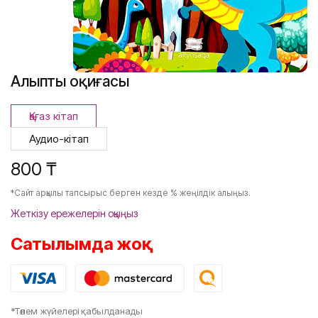
Алыптың оқиғасы
Қағаз кітап
Аудио-кітап
800 ₸
*Сайт арқылы тапсырыс берген кезде % жеңілдік алыңыз.
Жеткізу ережелерін оқыңыз
Сатылымда жоқ
*Төлем жүйелері қабылданады