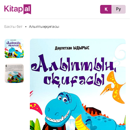
Қз
Ру
Басты бет
•
Алыптың оқиғасы