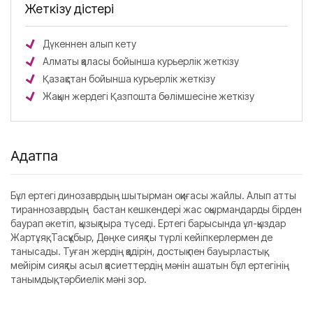
Жеткізу әдістері
Дүкеннен алып кету
Алматы қаласы бойынша курьерлік жеткізу
Қазақстан бойынша курьерлік жеткізу
Жақын жердегі Қазпошта бөлімшесіне жеткізу
Аңдатпа
Бұл ертегі динозаврдың шытырман оқиғасы жайлы. Алып атты
тираннозаврдың бастан кешкендері жас оқырмандарды бірден
баурап әкетіп, қызықтыра түседі. Ертегі барысында ұл-қыздар
Жартұяқ, Тасқұбыр, Дөңке сияқты түрлі кейіпкерлермен де
танысады. Туған жердің қадірін, достық пен бауырластық,
мейірім сияқты асыл қасиеттердің мәнін ашатын бұл ертегінің
танымдық, тәрбиелік мәні зор.