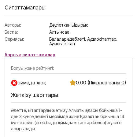
Сипаттамалары
Авторы:
Дәулетхан Ыдырыс
Баспа:
Алтынсақа
Сериясы:
Балалар әдебиеті,
Аудиокітаптар,
Ауылға кітап
барлық сипаттамалар
Болуы және рейтингі:
Қоймада жоқ
0.00 (Пікірлер саны 0)
Жеткізу шарттары
Әдетте, кітаптарды жеткізу Алматы қаласы бойынша 1-
ден 3 күнге дейінгі мерзімде және Қазақстан бойынша 14
күнге дейін (егер біздің қоймада кітаптар болса) жүзеге
асырылады.