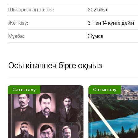
Шығарылған жылы:
2021жыл
Жеткізу:
3-тен 14 күнге дейін
Мұқаба:
Жұмсақ
Осы кітаппен бірге оқыңыз
Сатып алу
Сатып алу