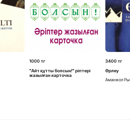
1000 тг
3400 тг
"Айт құтты болсын!" әріптері
Өрлеу
жазылған карточка
Аманжол Ры