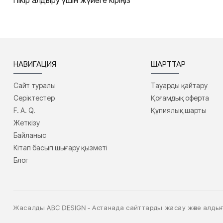
Пікір қалдыру үшін жүйеге кіріңіз
НАВИГАЦИЯ
ШАРТТАР
Сайт туралы
Тауарды қайтару
Серіктестер
Қоғамдық оферта
F. A. Q.
Құпиялық шарты
Жеткізу
Байланыс
Кітап басып шығару қызметі
Блог
Жасалды
- Астанада сайттарды жасау және алд