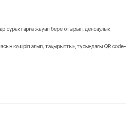
лар сұрақтарға жауап бере отырып, денсаулық
масын көшіріп алып, тақырыптың тұсындағы QR code-