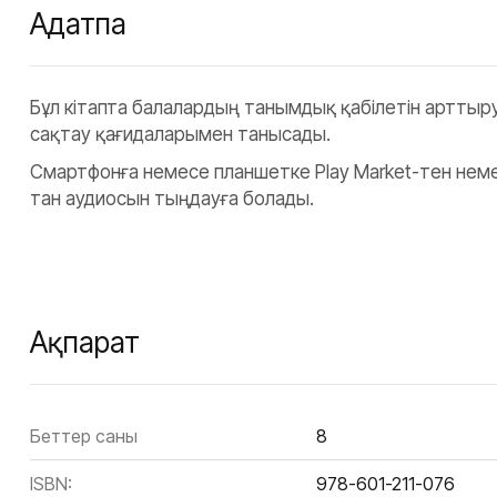
Аңдатпа
Бұл кітапта балалардың танымдық қабілетін арттыр
сақтау қағидаларымен танысады.
Смартфонға немесе планшетке Play Market-тен неме
тан аудиосын тыңдауға болады.
Ақпарат
Беттер саны
8
ISBN:
978-601-211-076