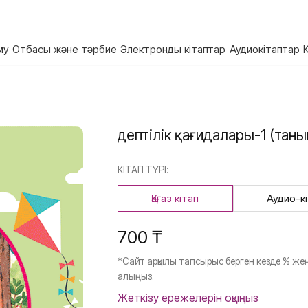
му
Отбасы және тәрбие
Электронды кітаптар
Аудиокітаптар
Әдептілік қағидалары-1 (тан
КІТАП ТҮРІ:
Қағаз кітап
Аудио-к
700 ₸
*Сайт арқылы тапсырыс берген кезде % жең
алыңыз.
Жеткізу ережелерін оқыңыз