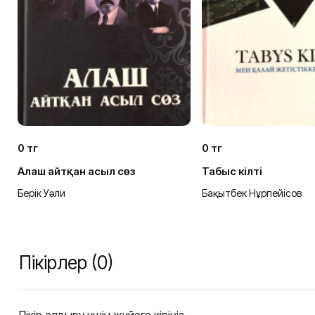
0 тг
0 тг
Алаш айтқан асыл сөз
Табыс кілті
Берік Уәли
Бақытбек Нұрпейісов
ы
Пікірлер (0)