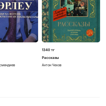
1340 тг
1
Рассказы
П
смендиев
Антон Чехов
Л