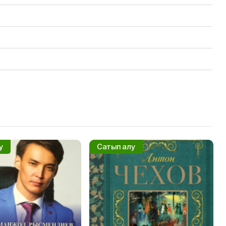
у
Сатып алу