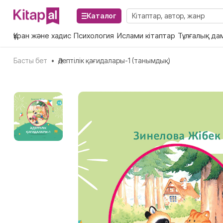
Каталог
Құран және хадис
Психология
Ислами кітаптар
Тұлғалық да
Басты бет
•
Әдептілік қағидалары-1 (танымдық)