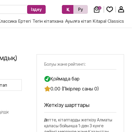
0
Іздеу
Қз
Ру
Классика
Ертегі
Тегін кітапхана
Ауылға кітап
Kitapal Classics
ымдық)
Болуы және рейтингі:
Қоймада бар
ітап
0.00 (Пікірлер саны 0)
Жеткізу шарттары
ілдік
Әдетте, кітаптарды жеткізу Алматы
қаласы бойынша 1-ден 3 күнге
дейінгі мерзімде және Қазақстан