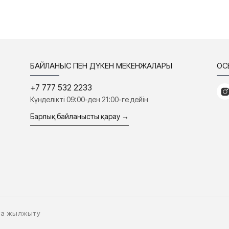
БАЙЛАНЫС ПЕН ДҮКЕН МЕКЕНЖАЛАРЫ
ҚО
+7 777 532 2233
Күнделікті 09:00-ден 21:00-ге дейін
Барлық байланысты қарау →
ыға жылжыту