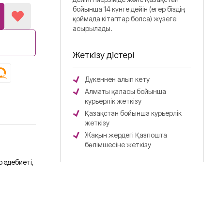
бойынша 14 күнге дейін (егер біздің
қоймада кітаптар болса) жүзеге
асырылады.
Жеткізу әдістері
Дүкеннен алып кету
Алматы қаласы бойынша
курьерлік жеткізу
Қазақстан бойынша курьерлік
жеткізу
Жақын жердегі Қазпошта
бөлімшесіне жеткізу
 әдебиеті,