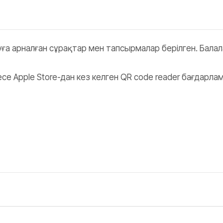
уға арналған сұрақтар мен тапсырмалар берілген. Бала
се Apple Store-дан кез келген QR code reader бағдарла