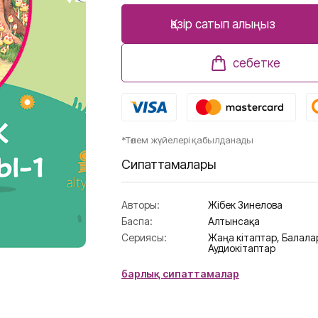
Қазір сатып алыңыз
себетке
*Төлем жүйелері қабылданады
Сипаттамалары
Авторы:
Жібек Зинелова
Баспа:
Алтынсақа
Сериясы:
Жаңа кітаптар,
Балалар
Аудиокітаптар
барлық сипаттамалар