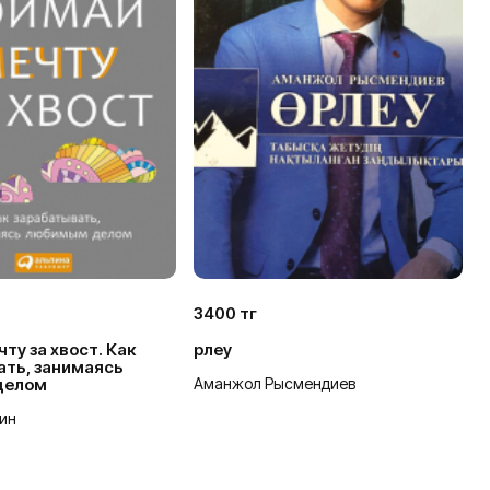
3400 тг
0
ту за хвост. Как
Өрлеу
А
ать, занимаясь
делом
Аманжол Рысмендиев
Б
ин