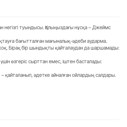
ан негізгі туындысы. Қолыңыздағы нұсқа – Джеймс
ақтауға бағытталған мағыналық-әдеби аударма.
 жоқ. Бірақ бір шындықты қайталаудан да шаршамады:
 үшін өзгеріс сырттан емес, іштен басталады:
р – қайталанып, әдетке айналған ойлардың салдары.