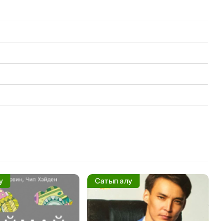
у
Сатып алу