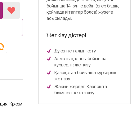
бойынша 14 күнге дейін (егер біздің
қоймада кітаптар болса) жүзеге
асырылады.
Жеткізу әдістері
Дүкеннен алып кету
Алматы қаласы бойынша
курьерлік жеткізу
Қазақстан бойынша курьерлік
жеткізу
Жақын жердегі Қазпошта
бөлімшесіне жеткізу
ция,
Көркем