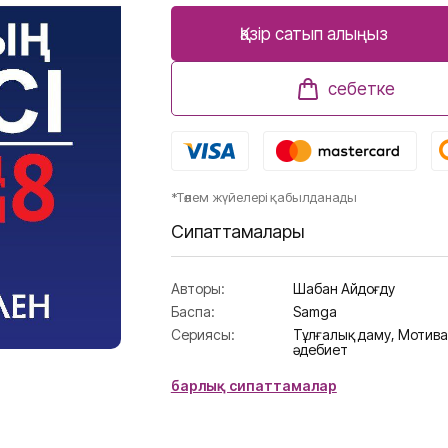
Қазір сатып алыңыз
себетке
*Төлем жүйелері қабылданады
Сипаттамалары
Авторы:
Шабан Айдоғду
Баспа:
Samga
Сериясы:
Тұлғалық даму,
Мотива
әдебиет
барлық сипаттамалар