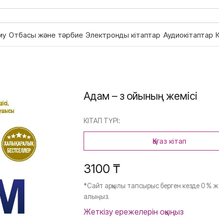
му
Отбасы және тәрбие
Электронды кітаптар
Аудиокітаптар
Адам – өз ойының жемісі
КІТАП ТҮРІ:
Қағаз кітап
3100 ₸
*Сайт арқылы тапсырыс берген кезде 0 % ж
алыңыз.
Жеткізу ережелерін оқыңыз