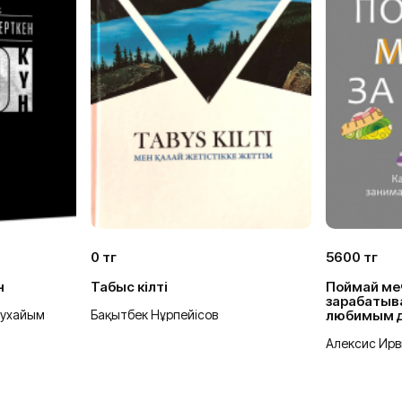
0 тг
5600 тг
н
Табыс кілті
Поймай меч
зарабатыв
духайым
Бақытбек Нұрпейісов
любимым 
Алексис Ирв