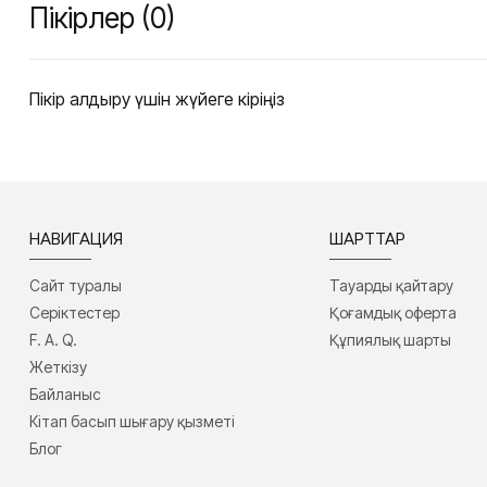
Пікірлер (0)
Пікір қалдыру үшін жүйеге кіріңіз
НАВИГАЦИЯ
ШАРТТАР
Сайт туралы
Тауарды қайтару
Серіктестер
Қоғамдық оферта
F. A. Q.
Құпиялық шарты
Жеткізу
Байланыс
Кітап басып шығару қызметі
Блог