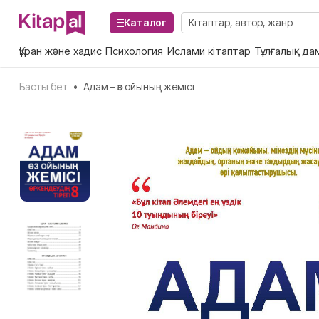
Каталог
Құран және хадис
Психология
Ислами кітаптар
Тұлғалық да
Басты бет
•
Адам – өз ойының жемісі