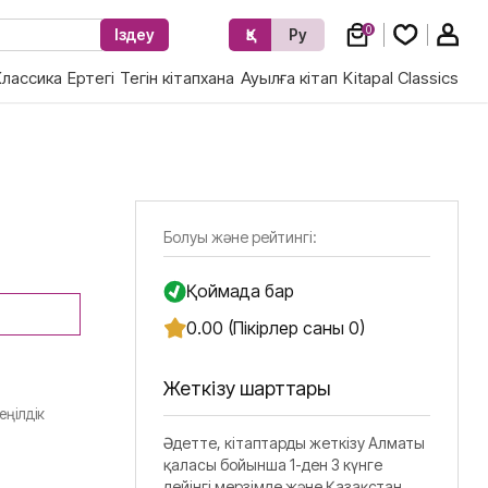
0
Іздеу
Қз
Ру
Классика
Ертегі
Тегін кітапхана
Ауылға кітап
Kitapal Classics
Болуы және рейтингі:
Қоймада бар
0.00 (Пікірлер саны 0)
Жеткізу шарттары
еңілдік
Әдетте, кітаптарды жеткізу Алматы
қаласы бойынша 1-ден 3 күнге
дейінгі мерзімде және Қазақстан