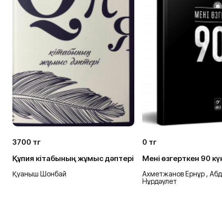
3700 тг
0 тг
Құпия кітабының жұмыс дәптері
Мені өзгерткен 90 кү
Қуаныш Шонбай
Ахметжанов Ернұр , Аб
Нұрдәулет