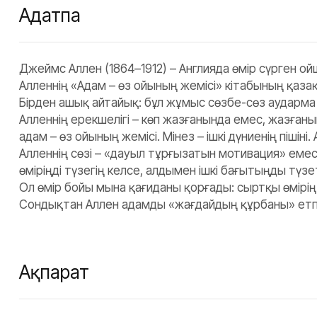
Аңдатпа
Джеймс Аллен (1864–1912) – Англияда өмір сүрген ой
Алленнің «Адам – өз ойының жемісі» кітабының қазақ
Бірден ашық айтайық: бұл жұмыс сөзбе-сөз аударма
Алленнің ерекшелігі – көп жазғанында емес, жазған
адам – өз ойының жемісі. Мінез – ішкі дүниенің пішіні
Алленнің сөзі – «дауыл тұрғызатын мотивация» емес. 
өміріңді түзегің келсе, алдымен ішкі бағытыңды түзе
Ол өмір бойы мына қағиданы қорғады: сыртқы өмірің 
Сондықтан Аллен адамды «жағдайдың құрбаны» етпейді
Ақпарат