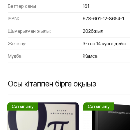
Беттер саны
161
ISBN:
978-601-12-8654-1
Шығарылған жылы:
2026жыл
Жеткізу:
3-тен 14 күнге дейін
Мұқаба:
Жұмсақ
Осы кітаппен бірге оқыңыз
Сатып алу
Сатып алу