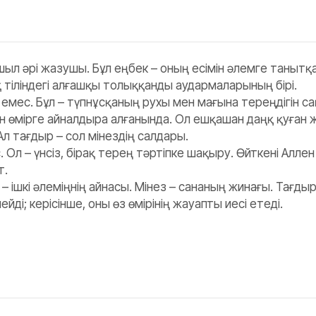
шыл әрі жазушы. Бұл еңбек – оның есімін әлемге танытқ
 тіліндегі алғашқы толыққанды аудармаларының бірі.
 емес. Бұл – түпнұсқаның рухы мен мағына тереңдігін с
ын өмірге айналдыра алғанында. Ол ешқашан даңқ қуған
. Ал тағдыр – сол мінездің салдары.
Ол – үнсіз, бірақ терең тәртіпке шақыру. Өйткені Аллен
т.
– ішкі әлеміңнің айнасы. Мінез – сананың жинағы. Тағды
; керісінше, оны өз өмірінің жауапты иесі етеді.