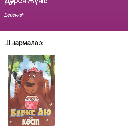
Дәурен Жүніс
Дереккөзі:
Шығармалар: