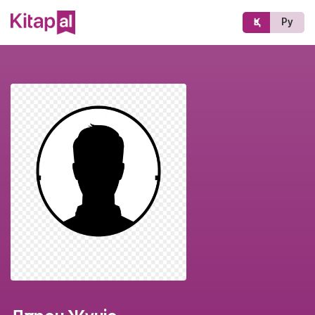
Қз
Ру