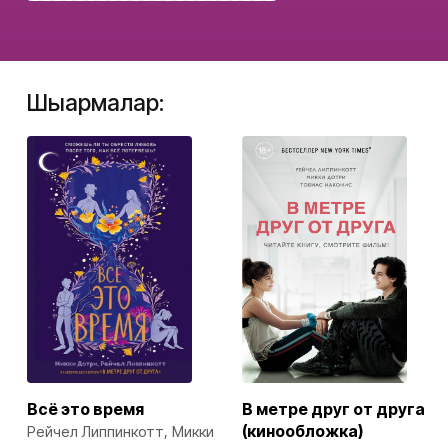
Шығармалар:
Всё это время
В метре друг от друга
(кинообложка)
Рейчел Липпинкотт, Микки