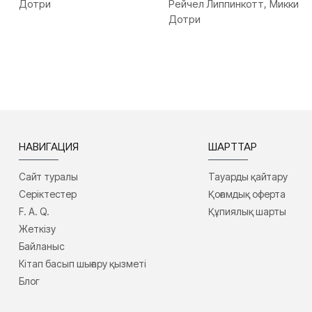
Дотри
Рейчел Липпинкотт, Микки
Дотри
НАВИГАЦИЯ
ШАРТТАР
Сайт туралы
Тауарды қайтару
Серіктестер
Қоғамдық оферта
F. A. Q.
Құпиялық шарты
Жеткізу
Байланыс
Кітап басып шығару қызметі
Блог