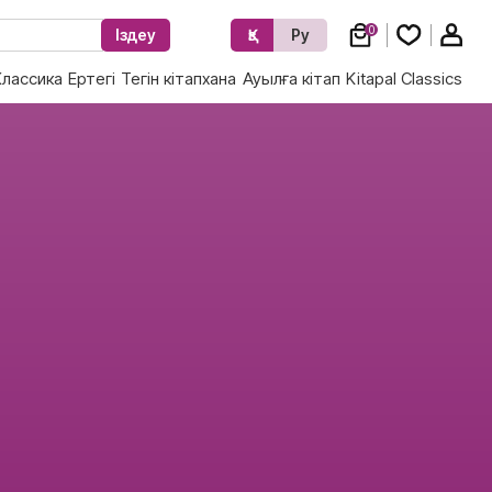
0
Іздеу
Қз
Ру
Классика
Ертегі
Тегін кітапхана
Ауылға кітап
Kitapal Classics