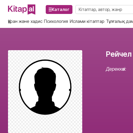
Каталог
Құран және хадис
Психология
Ислами кітаптар
Тұлғалық да
Рейчел
Дереккөзі: