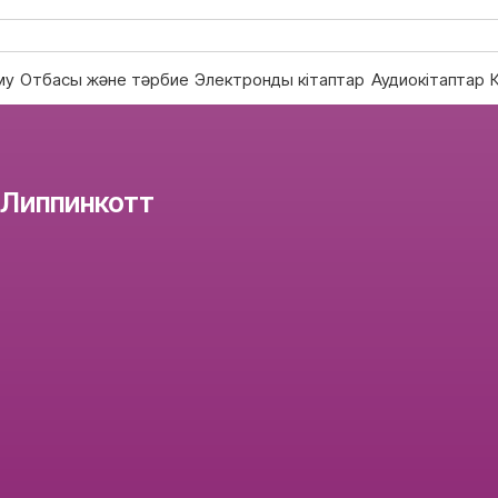
му
Отбасы және тәрбие
Электронды кітаптар
Аудиокітаптар
 Липпинкотт