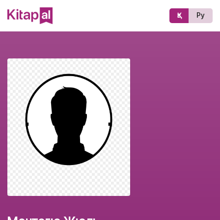
Қз
Ру