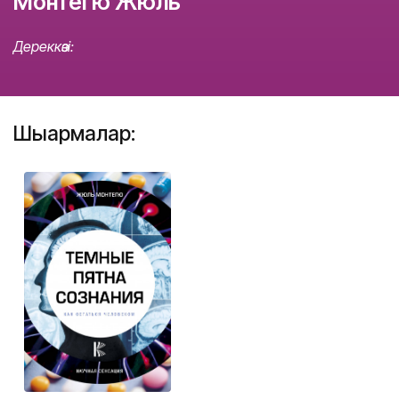
Монтегю Жюль
Дереккөзі:
Шығармалар: