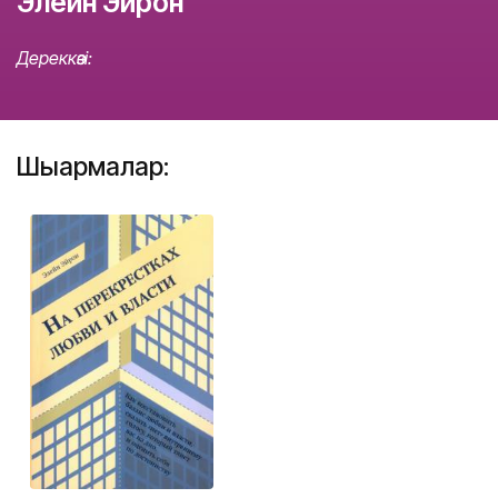
Элейн Эйрон
Дереккөзі:
Шығармалар: