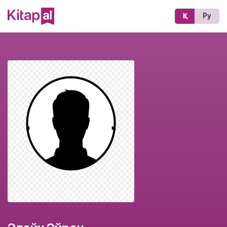
Қз
Ру