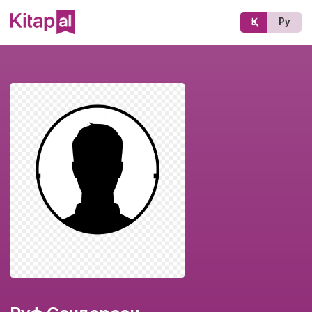
Қз
Ру