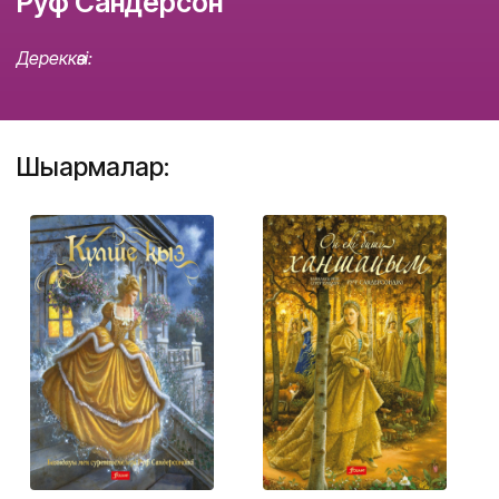
Руф Сандерсон
Дереккөзі:
Шығармалар: