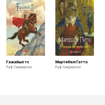
Ғажайып түс
Мәртебелі Гатто
Руф Сандерсон
Руф Сандерсон