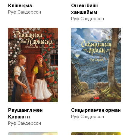
Күлше қыз
Он екі биші
Руф Сандерсон
ханшайым
Руф Сандерсон
Раушангүл мен
Сиқырланған орман
Қаршагүл
Руф Сандерсон
Руф Сандерсон